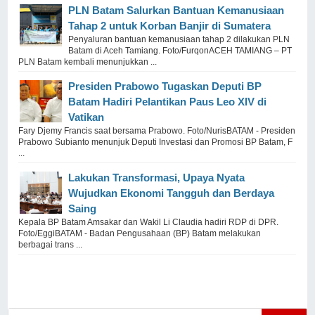
PLN Batam Salurkan Bantuan Kemanusiaan
Tahap 2 untuk Korban Banjir di Sumatera
Penyaluran bantuan kemanusiaan tahap 2 dilakukan PLN
Batam di Aceh Tamiang. Foto/FurqonACEH TAMIANG – PT
PLN Batam kembali menunjukkan ...
Presiden Prabowo Tugaskan Deputi BP
Batam Hadiri Pelantikan Paus Leo XIV di
Vatikan
Fary Djemy Francis saat bersama Prabowo. Foto/NurisBATAM - Presiden
Prabowo Subianto menunjuk Deputi Investasi dan Promosi BP Batam, F
...
Lakukan Transformasi, Upaya Nyata
Wujudkan Ekonomi Tangguh dan Berdaya
Saing
Kepala BP Batam Amsakar dan Wakil Li Claudia hadiri RDP di DPR.
Foto/EggiBATAM - Badan Pengusahaan (BP) Batam melakukan
berbagai trans ...