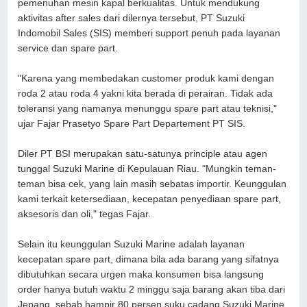
pemenuhan mesin kapal berkualitas. Untuk mendukung
aktivitas after sales dari dilernya tersebut, PT Suzuki
Indomobil Sales (SIS) memberi support penuh pada layanan
service dan spare part.
"Karena yang membedakan customer produk kami dengan
roda 2 atau roda 4 yakni kita berada di perairan. Tidak ada
toleransi yang namanya menunggu spare part atau teknisi,"
ujar Fajar Prasetyo Spare Part Departement PT SIS.
Diler PT BSI merupakan satu-satunya principle atau agen
tunggal Suzuki Marine di Kepulauan Riau. "Mungkin teman-
teman bisa cek, yang lain masih sebatas importir. Keunggulan
kami terkait ketersediaan, kecepatan penyediaan spare part,
aksesoris dan oli," tegas Fajar.
Selain itu keunggulan Suzuki Marine adalah layanan
kecepatan spare part, dimana bila ada barang yang sifatnya
dibutuhkan secara urgen maka konsumen bisa langsung
order hanya butuh waktu 2 minggu saja barang akan tiba dari
Jepang, sebab hampir 80 persen suku cadang Suzuki Marine