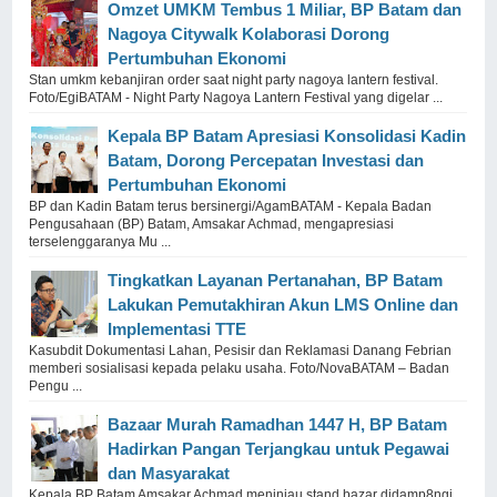
Omzet UMKM Tembus 1 Miliar, BP Batam dan
Nagoya Citywalk Kolaborasi Dorong
Pertumbuhan Ekonomi
Stan umkm kebanjiran order saat night party nagoya lantern festival.
Foto/EgiBATAM - Night Party Nagoya Lantern Festival yang digelar ...
Kepala BP Batam Apresiasi Konsolidasi Kadin
Batam, Dorong Percepatan Investasi dan
Pertumbuhan Ekonomi
BP dan Kadin Batam terus bersinergi/AgamBATAM - Kepala Badan
Pengusahaan (BP) Batam, Amsakar Achmad, mengapresiasi
terselenggaranya Mu ...
Tingkatkan Layanan Pertanahan, BP Batam
Lakukan Pemutakhiran Akun LMS Online dan
Implementasi TTE
Kasubdit Dokumentasi Lahan, Pesisir dan Reklamasi Danang Febrian
memberi sosialisasi kepada pelaku usaha. Foto/NovaBATAM – Badan
Pengu ...
Bazaar Murah Ramadhan 1447 H, BP Batam
Hadirkan Pangan Terjangkau untuk Pegawai
dan Masyarakat
Kepala BP Batam Amsakar Achmad meninjau stand bazar didamp8ngi