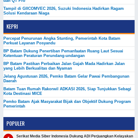
dan QT Pro
Tampil di GIICOMVEC 2026, Suzuki Indonesia Hadirkan Ragam
Solusi Kendaraan Niaga
KEPRI
Percepat Penurunan Angka Stunting, Pemerintah Kota Batam
Perkuat Layanan Posyandu
BP Batam Dukung Penertiban Pemanfaatan Ruang Laut Sesuai
Ketentuan Peraturan Perundang-undangan
BP Batam Pastikan Perbaikan Jalan Gajah Mada Hadirkan Jalan
yang Lebih Berkualitas dan Nyaman
Jelang Agustusan 2026, Pemko Batam Gelar Pawai Pembangunan
Daerah
Batam Tuan Rumah Rakorwil ADKASI 2026, Siap Tunjukkan Sebagi
Kota Destinasi MICE
Pemko Batam Ajak Masyarakat Bijak dan Objektif Dukung Program
Pemerintah
POPULER
Serikat Media Siber Indonesia Dukung ADI Perjuangkan Kelayakan