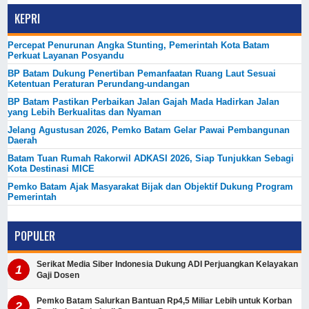
KEPRI
Percepat Penurunan Angka Stunting, Pemerintah Kota Batam
Perkuat Layanan Posyandu
BP Batam Dukung Penertiban Pemanfaatan Ruang Laut Sesuai
Ketentuan Peraturan Perundang-undangan
BP Batam Pastikan Perbaikan Jalan Gajah Mada Hadirkan Jalan
yang Lebih Berkualitas dan Nyaman
Jelang Agustusan 2026, Pemko Batam Gelar Pawai Pembangunan
Daerah
Batam Tuan Rumah Rakorwil ADKASI 2026, Siap Tunjukkan Sebagi
Kota Destinasi MICE
Pemko Batam Ajak Masyarakat Bijak dan Objektif Dukung Program
Pemerintah
POPULER
Serikat Media Siber Indonesia Dukung ADI Perjuangkan Kelayakan
Gaji Dosen
Pemko Batam Salurkan Bantuan Rp4,5 Miliar Lebih untuk Korban