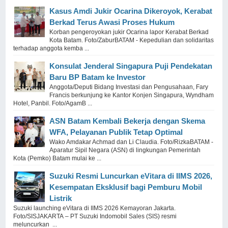
Kasus Amdi Jukir Ocarina Dikeroyok, Kerabat
Berkad Terus Awasi Proses Hukum
Korban pengeroyokan jukir Ocarina lapor Kerabat Berkad
Kota Batam. Foto/ZaburBATAM - Kepedulian dan solidaritas
terhadap anggota kemba ...
Konsulat Jenderal Singapura Puji Pendekatan
Baru BP Batam ke Investor
Anggota/Deputi Bidang Investasi dan Pengusahaan, Fary
Francis berkunjung ke Kantor Konjen Singapura, Wyndham
Hotel, Panbil. Foto/AgamB ...
ASN Batam Kembali Bekerja dengan Skema
WFA, Pelayanan Publik Tetap Optimal
Wako Amdakar Achmad dan Li Claudia. Foto/RizkaBATAM -
Aparatur Sipil Negara (ASN) di lingkungan Pemerintah
Kota (Pemko) Batam mulai ke ...
Suzuki Resmi Luncurkan eVitara di IIMS 2026,
Kesempatan Eksklusif bagi Pemburu Mobil
Listrik
Suzuki launching eVitara di IIMS 2026 Kemayoran Jakarta.
Foto/SISJAKARTA – PT Suzuki Indomobil Sales (SIS) resmi
meluncurkan ...