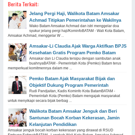
Berita Terkait:
Jelang Pergi Haji, Walikota Batam Amsakar
Achmad Titipkan Pemerintahan ke Wakilnya
Wako Batam Amsakar Achmad dan istri menggelar doa
syukur jelang pergi haji/KominfoBATAM - Wali Kota Batam,
Amsakar Achmad, menggelar W ...
Amsakar-Li Claudia Ajak Warga Aktifkan BPJS
Kesehatan Gratis Program Pemko Batam
Amsakar dan Li Claudia tersipu dengan sambutan anak
buahnyaBATAM - Pemerintah Kota (Pemko) Batam terus
memperkuat komitmennya dalam me ...
Pemko Batam Ajak Masyarakat Bijak dan
Objektif Dukung Program Pemerintah
Rudi Pandjaitan, Kadis Kominfo Kota BatamBATAM -
Pemerintah Kota (Pemko) Batam mengajak masyarakat
untuk menyikapi secara bijak berbag ...
Walikota Batam Amsakar Jenguk dan Beri
Santunan Bocah Korban Kekerasan, Jamin
Kelanjutan Pendidikan
Amsakar jenguk bocah korban kekerasan yang dirawat di RSUD