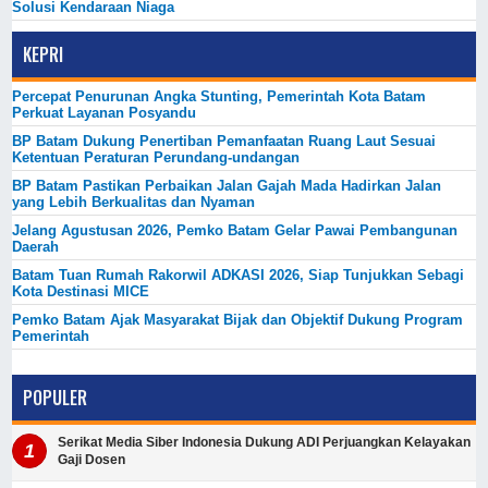
Solusi Kendaraan Niaga
KEPRI
Percepat Penurunan Angka Stunting, Pemerintah Kota Batam
Perkuat Layanan Posyandu
BP Batam Dukung Penertiban Pemanfaatan Ruang Laut Sesuai
Ketentuan Peraturan Perundang-undangan
BP Batam Pastikan Perbaikan Jalan Gajah Mada Hadirkan Jalan
yang Lebih Berkualitas dan Nyaman
Jelang Agustusan 2026, Pemko Batam Gelar Pawai Pembangunan
Daerah
Batam Tuan Rumah Rakorwil ADKASI 2026, Siap Tunjukkan Sebagi
Kota Destinasi MICE
Pemko Batam Ajak Masyarakat Bijak dan Objektif Dukung Program
Pemerintah
POPULER
Serikat Media Siber Indonesia Dukung ADI Perjuangkan Kelayakan
Gaji Dosen