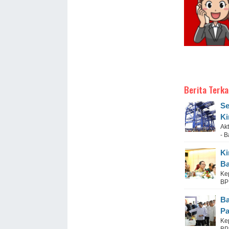
Berita Terka
Se
Ki
Akt
- 
Ki
Ba
Ke
BP
Ba
Pa
Ke
BP