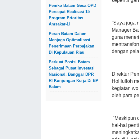
kepentingan
Pemko Batam Gesa OPD
Percepat Realisasi 15
Program Prioritas
“Saya juga 
Amsakar-Li
Manager Bad
Peran Batam Dalam
guna meneri
Menjaga Optimalisasi
mentransfor
Penerimaan Perpajakan
dengan pela
Di Kepulauan Riau
Perkuat Posisi Batam
Sebagai Pusat Investasi
Direktur Pe
Nasional, Banggar DPR
RI Kunjungan Kerja Di BP
Holilulloh m
Batam
kegiatan wo
oleh para p
“Meskipun d
hal-hal pen
meningkatka