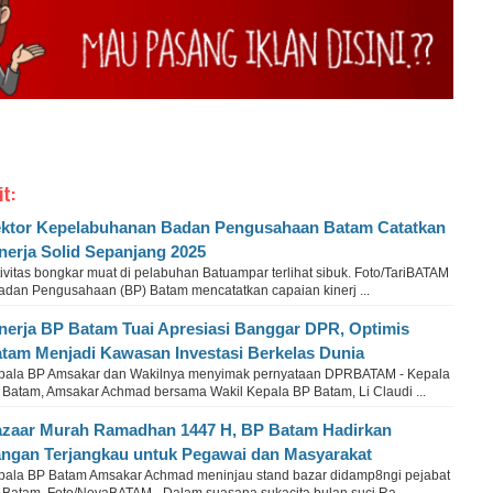
it:
ktor Kepelabuhanan Badan Pengusahaan Batam Catatkan
nerja Solid Sepanjang 2025
ivitas bongkar muat di pelabuhan Batuampar terlihat sibuk. Foto/TariBATAM
Badan Pengusahaan (BP) Batam mencatatkan capaian kinerj ...
nerja BP Batam Tuai Apresiasi Banggar DPR, Optimis
tam Menjadi Kawasan Investasi Berkelas Dunia
pala BP Amsakar dan Wakilnya menyimak pernyataan DPRBATAM - Kepala
 Batam, Amsakar Achmad bersama Wakil Kepala BP Batam, Li Claudi ...
zaar Murah Ramadhan 1447 H, BP Batam Hadirkan
ngan Terjangkau untuk Pegawai dan Masyarakat
pala BP Batam Amsakar Achmad meninjau stand bazar didamp8ngi pejabat
 Batam. Foto/NovaBATAM - Dalam suasana sukacita bulan suci Ra ...