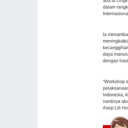
ada di Ling
dalam rang
Internasiona
Ia menambah
meningkatka
kecanggihan
daya manusi
dengan has
“Workshop i
pelaksanaan
Indonesia, k
nantinya aka
Asep Lili Hol