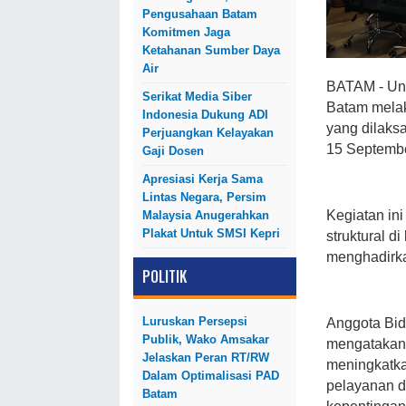
Pengusahaan Batam
Komitmen Jaga
Ketahanan Sumber Daya
Air
BATAM - Uni
Serikat Media Siber
Batam melak
Indonesia Dukung ADI
yang dilaks
Perjuangkan Kelayakan
15 Septembe
Gaji Dosen
Apresiasi Kerja Sama
Lintas Negara, Persim
Kegiatan ini
Malaysia Anugerahkan
Plakat Untuk SMSI Kepri
struktural 
menghadirkan
POLITIK
Luruskan Persepsi
Anggota Bid
Publik, Wako Amsakar
mengatakan,
Jelaskan Peran RT/RW
meningkatka
Dalam Optimalisasi PAD
pelayanan d
Batam