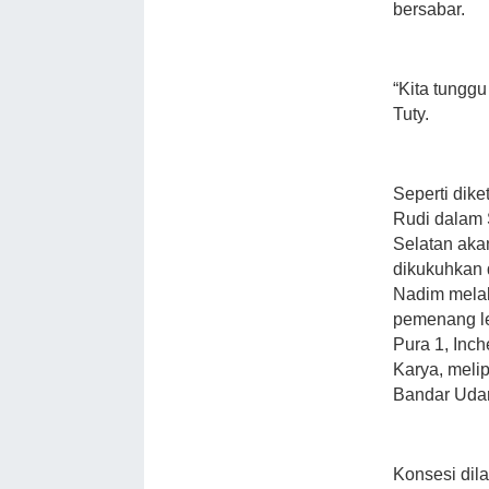
bersabar.
“Kita tungg
Tuty.
Seperti dik
Rudi dalam 
Selatan aka
dikukuhkan
Nadim mela
pemenang le
Pura 1, Inch
Karya, mel
Bandar Uda
Konsesi dil