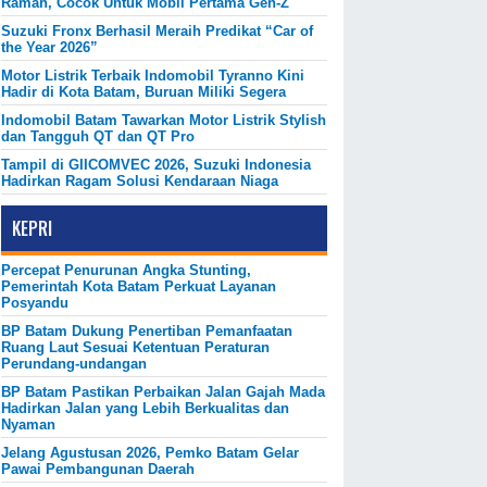
Ramah, Cocok Untuk Mobil Pertama Gen-Z
Suzuki Fronx Berhasil Meraih Predikat “Car of
the Year 2026”
Motor Listrik Terbaik Indomobil Tyranno Kini
Hadir di Kota Batam, Buruan Miliki Segera
Indomobil Batam Tawarkan Motor Listrik Stylish
dan Tangguh QT dan QT Pro
Tampil di GIICOMVEC 2026, Suzuki Indonesia
Hadirkan Ragam Solusi Kendaraan Niaga
KEPRI
Percepat Penurunan Angka Stunting,
Pemerintah Kota Batam Perkuat Layanan
Posyandu
BP Batam Dukung Penertiban Pemanfaatan
Ruang Laut Sesuai Ketentuan Peraturan
Perundang-undangan
BP Batam Pastikan Perbaikan Jalan Gajah Mada
Hadirkan Jalan yang Lebih Berkualitas dan
Nyaman
Jelang Agustusan 2026, Pemko Batam Gelar
Pawai Pembangunan Daerah