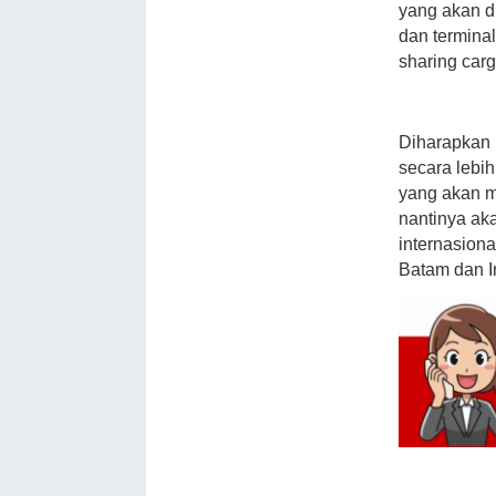
yang akan di
dan termina
sharing carg
Diharapkan
secara lebi
yang akan me
nantinya ak
internasion
Batam dan I