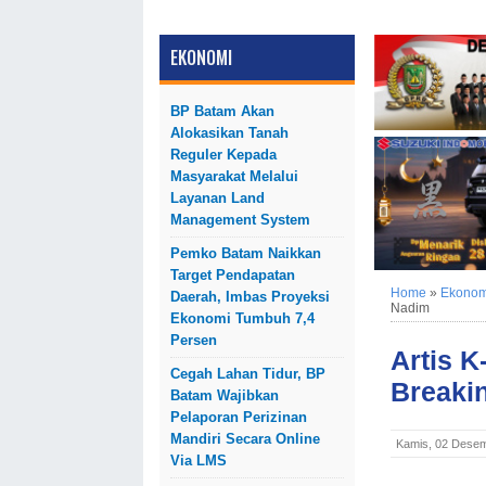
EKONOMI
BP Batam Akan
Alokasikan Tanah
Reguler Kepada
Masyarakat Melalui
Layanan Land
Management System
Pemko Batam Naikkan
Target Pendapatan
Home
»
Ekonom
Daerah, Imbas Proyeksi
Nadim
Ekonomi Tumbuh 7,4
Persen
Artis 
Cegah Lahan Tidur, BP
Breaki
Batam Wajibkan
Pelaporan Perizinan
Mandiri Secara Online
Kamis, 02 Desem
Via LMS