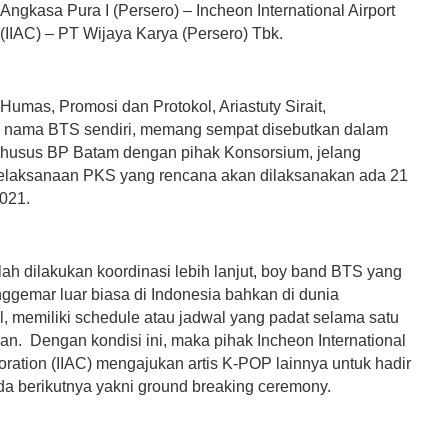
ngkasa Pura I (Persero) – Incheon International Airport
(IIAC) – PT Wijaya Karya (Persero) Tbk.
Humas, Promosi dan Protokol, Ariastuty Sirait,
 nama BTS sendiri, memang sempat disebutkan dalam
husus BP Batam dengan pihak Konsorsium, jelang
elaksanaan PKS yang rencana akan dilaksanakan ada 21
021.
ah dilakukan koordinasi lebih lanjut, boy band BTS yang
nggemar luar biasa di Indonesia bahkan di dunia
l, memiliki schedule atau jadwal yang padat selama satu
an. Dengan kondisi ini, maka pihak Incheon International
oration (IIAC) mengajukan artis K-POP lainnya untuk hadir
a berikutnya yakni ground breaking ceremony.