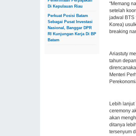
Penerimaan Perpajakan
“Memang na
Di Kepulauan Riau
setelah koor
Perkuat Posisi Batam
jadwal BTS 
Sebagai Pusat Investasi
Korea) usul
Nasional, Banggar DPR
breaking nan
RI Kunjungan Kerja Di BP
Batam
Ariastuty m
tahun depa
direncanaka
Menteri Per
Perekonomi
Lebih lanju
ceremony ak
akan mengha
ditanya lebi
tersenyum 