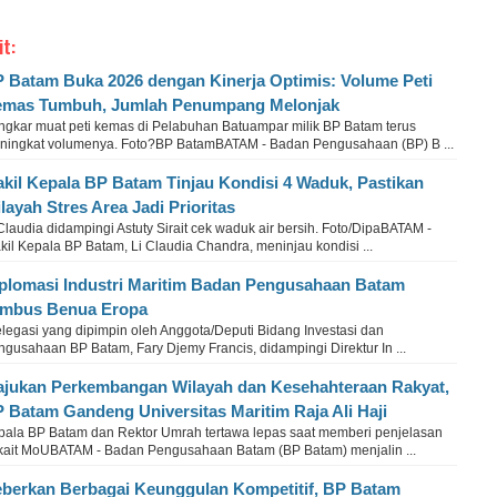
it:
 Batam Buka 2026 dengan Kinerja Optimis: Volume Peti
mas Tumbuh, Jumlah Penumpang Melonjak
ngkar muat peti kemas di Pelabuhan Batuampar milik BP Batam terus
ningkat volumenya. Foto?BP BatamBATAM - Badan Pengusahaan (BP) B ...
kil Kepala BP Batam Tinjau Kondisi 4 Waduk, Pastikan
layah Stres Area Jadi Prioritas
Claudia didampingi Astuty Sirait cek waduk air bersih. Foto/DipaBATAM -
il Kepala BP Batam, Li Claudia Chandra, meninjau kondisi ...
plomasi Industri Maritim Badan Pengusahaan Batam
mbus Benua Eropa
legasi yang dipimpin oleh Anggota/Deputi Bidang Investasi dan
gusahaan BP Batam, Fary Djemy Francis, didampingi Direktur In ...
jukan Perkembangan Wilayah dan Kesehahteraan Rakyat,
 Batam Gandeng Universitas Maritim Raja Ali Haji
pala BP Batam dan Rektor Umrah tertawa lepas saat memberi penjelasan
rkait MoUBATAM - Badan Pengusahaan Batam (BP Batam) menjalin ...
berkan Berbagai Keunggulan Kompetitif, BP Batam