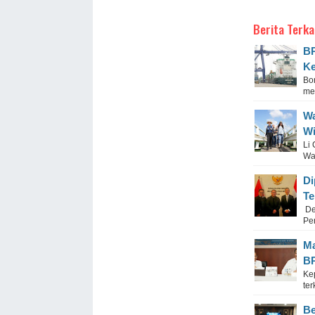
Berita Terka
BP
Ke
Bo
me
Wa
Wi
Li 
Wak
Di
Te
De
Pen
Ma
BP
Ke
te
Be