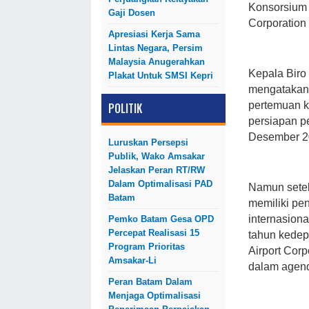
Konsorsium A
Gaji Dosen
Corporation 
Apresiasi Kerja Sama
Lintas Negara, Persim
Malaysia Anugerahkan
Kepala Biro 
Plakat Untuk SMSI Kepri
mengatakan
pertemuan k
POLITIK
persiapan p
Desember 2
Luruskan Persepsi
Publik, Wako Amsakar
Jelaskan Peran RT/RW
Dalam Optimalisasi PAD
Namun setel
Batam
memiliki pe
internasiona
Pemko Batam Gesa OPD
Percepat Realisasi 15
tahun kedep
Program Prioritas
Airport Corp
Amsakar-Li
dalam agend
Peran Batam Dalam
Menjaga Optimalisasi