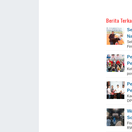
Berita Terka
Se
Na
Se
Fi
Pe
Pe
Ke
po
Pe
Pe
Ka
DP
Wa
So
Fi
RW