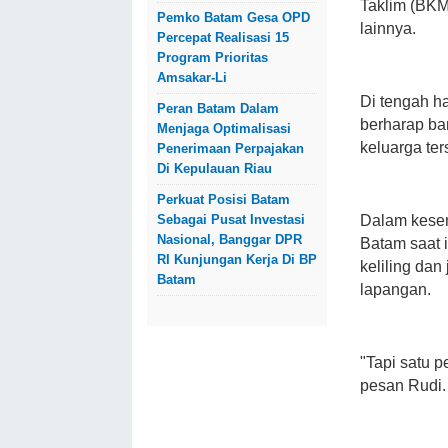
Taklim (BKM
Pemko Batam Gesa OPD
lainnya.
Percepat Realisasi 15
Program Prioritas
Amsakar-Li
Di tengah ha
Peran Batam Dalam
berharap ban
Menjaga Optimalisasi
keluarga te
Penerimaan Perpajakan
Di Kepulauan Riau
Perkuat Posisi Batam
Dalam kese
Sebagai Pusat Investasi
Nasional, Banggar DPR
Batam saat 
RI Kunjungan Kerja Di BP
keliling dan
Batam
lapangan.
"Tapi satu p
pesan Rudi.