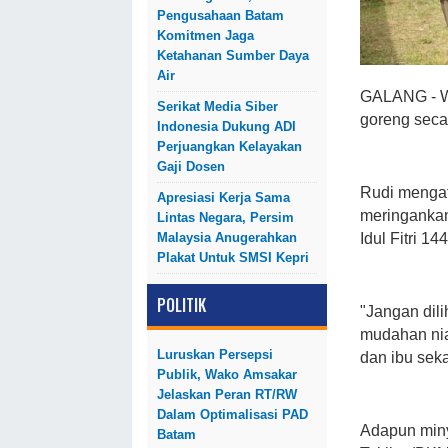
Pengusahaan Batam
Komitmen Jaga
Ketahanan Sumber Daya
Air
GALANG - W
Serikat Media Siber
goreng seca
Indonesia Dukung ADI
Perjuangkan Kelayakan
Gaji Dosen
Rudi mengat
Apresiasi Kerja Sama
meringankan
Lintas Negara, Persim
Idul Fitri 1
Malaysia Anugerahkan
Plakat Untuk SMSI Kepri
POLITIK
"Jangan dil
mudahan nia
Luruskan Persepsi
dan ibu seka
Publik, Wako Amsakar
Jelaskan Peran RT/RW
Dalam Optimalisasi PAD
Adapun miny
Batam