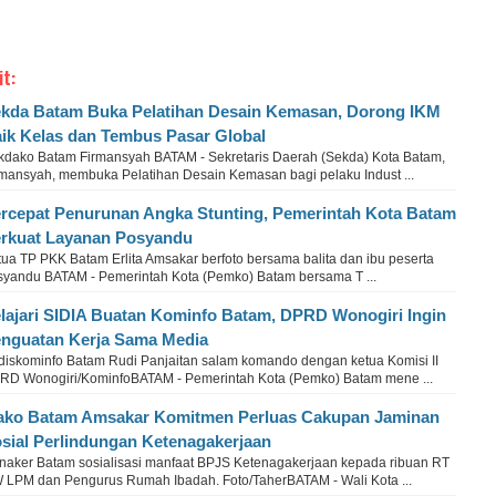
it:
kda Batam Buka Pelatihan Desain Kemasan, Dorong IKM
ik Kelas dan Tembus Pasar Global
kdako Batam Firmansyah BATAM - Sekretaris Daerah (Sekda) Kota Batam,
rmansyah, membuka Pelatihan Desain Kemasan bagi pelaku Indust ...
rcepat Penurunan Angka Stunting, Pemerintah Kota Batam
rkuat Layanan Posyandu
tua TP PKK Batam Erlita Amsakar berfoto bersama balita dan ibu peserta
syandu BATAM - Pemerintah Kota (Pemko) Batam bersama T ...
lajari SIDIA Buatan Kominfo Batam, DPRD Wonogiri Ingin
nguatan Kerja Sama Media
diskominfo Batam Rudi Panjaitan salam komando dengan ketua Komisi II
RD Wonogiri/KominfoBATAM - Pemerintah Kota (Pemko) Batam mene ...
ko Batam Amsakar Komitmen Perluas Cakupan Jaminan
sial Perlindungan Ketenagakerjaan
snaker Batam sosialisasi manfaat BPJS Ketenagakerjaan kepada ribuan RT
 LPM dan Pengurus Rumah Ibadah. Foto/TaherBATAM - Wali Kota ...