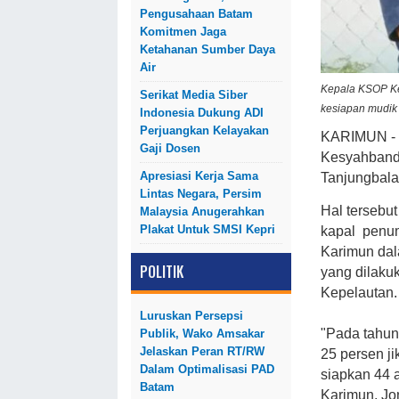
Pengusahaan Batam
Komitmen Jaga
Ketahanan Sumber Daya
Air
Kepala KSOP Ke
Serikat Media Siber
kesiapan mudik 
Indonesia Dukung ADI
Perjuangkan Kelayakan
KARIMUN - 
Gaji Dosen
Kesyahbanda
Apresiasi Kerja Sama
Tanjungbala
Lintas Negara, Persim
Hal tersebut
Malaysia Anugerahkan
Plakat Untuk SMSI Kepri
kapal penum
Karimun dal
POLITIK
yang
dilaku
Kepelautan.
Luruskan Persepsi
"Pada tahun
Publik, Wako Amsakar
Jelaskan Peran RT/RW
25 persen ji
Dalam Optimalisasi PAD
siapkan 44 
Batam
Karimun, Jo