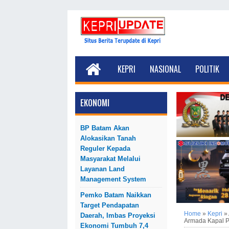
KEPRI
NASIONAL
POLITIK
EKONOMI
BP Batam Akan
Alokasikan Tanah
Reguler Kepada
Masyarakat Melalui
Layanan Land
Management System
Pemko Batam Naikkan
Target Pendapatan
Home
»
Kepri
»
Daerah, Imbas Proyeksi
Armada Kapal 
Ekonomi Tumbuh 7,4