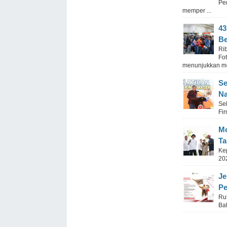
Pe
memper ...
43
Be
Ri
Fo
menunjukkan mob
Se
Na
Se
Fi
Mo
Ta
Ke
20
Je
P
Ru
Ba