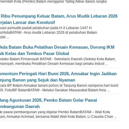
merintah Kota (Pemko) Batam menggelar Tablig Akbar dalam rangka
 Ribu Penumpang Keluar Batam, Arus Mudik Lebaran 2026
rjalan Lancar dan Kondusif
buan pemudik padati pelabuhan pada H-3 Lebaran 1447 H.
to/AidaBATAM - Arus mudik Lebaran 2026 di pelabuhan Batam
il ...
kda Batam Buka Pelatihan Desain Kemasan, Dorong IKM
ik Kelas dan Tembus Pasar Global
kdako Batam Firmansyah BATAM - Sekretaris Daerah (Sekda) Kota Batam,
rmansyah, membuka Pelatihan Desain Kemasan bagi pelaku Indust ...
mentum Peringati Hari Bumi 2026, Amsakar Ingin Jadikan
njung Banon yang Sejuk dan Nyaman
pala BP Batam Amsakar tanam pohon di Tanjung Banon sempena hari bumi
26. Foto/BP BatamBATAM - Melalui Gerakan Masyarakat Batam Ama ...
lang Agustusan 2026, Pemko Batam Gelar Pawai
embangunan Daerah
te pawai pembangunan yang digelar Pemko BatamBATAM – Wali Kota
tam, Amsakar Achmad, bersama Wakil Wali Kota Batam, Li Claudia Chan ...