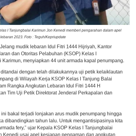
las I Tanjungbalai Karimun Jon Kenedi memberi pengarahan dalam apel
lebaran 2023. Foto : Teguh/Kepriupdate
Jelang
mudik lebaran Idul Fitri 1444 Hijriyah,
Kantor
ran dan Otoritas Pelabuhan (KSOP) Kelas I
i Karimun, menyiapkan 44 unit armada kapal penumpang.
 ditandai dengan telah dilakukannya uji petik kelaiklautan
pang di Wilayah Kerja KSOP Kelas I Tanjung Balai
am Rangka Angkutan Lebaran Idul Fitri 1444 H
kan Tim Uji Petik Direktorat Jenderal Perkapalan dan
 ini bakal terjadi lonjakan arus mudik penumpang hingga
ka dibandingkan tahun lalu. Untuk mengantisipasinya kita
armada fery,"
ujar
Kepala KSOP Kelas I Tanjungbalai
n Kenedi usai apel kesiapan pengaman dan angkutan