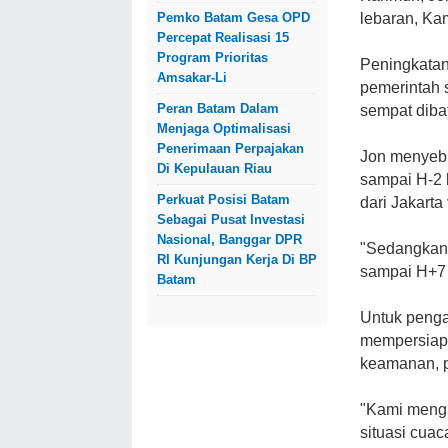
lebaran, Kam
Pemko Batam Gesa OPD
Percepat Realisasi 15
Program Prioritas
Peningkatan
Amsakar-Li
pemerintah s
Peran Batam Dalam
sempat diba
Menjaga Optimalisasi
Penerimaan Perpajakan
Jon menyebu
Di Kepulauan Riau
sampai H-2 
Perkuat Posisi Batam
dari Jakart
Sebagai Pusat Investasi
Nasional, Banggar DPR
"Sedangkan 
RI Kunjungan Kerja Di BP
sampai H+7 
Batam
Untuk penga
mempersiapk
keamanan, p
"Kami mengi
situasi cua