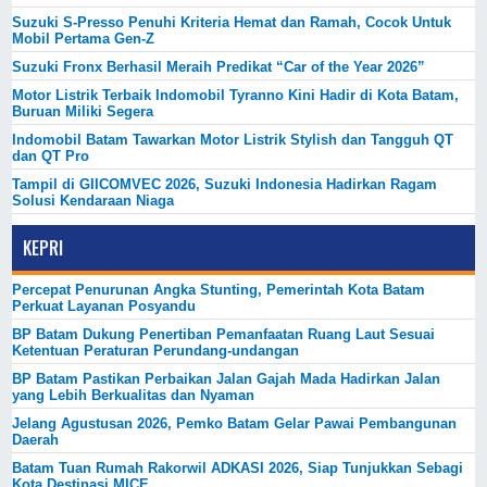
Suzuki S-Presso Penuhi Kriteria Hemat dan Ramah, Cocok Untuk
Mobil Pertama Gen-Z
Suzuki Fronx Berhasil Meraih Predikat “Car of the Year 2026”
Motor Listrik Terbaik Indomobil Tyranno Kini Hadir di Kota Batam,
Buruan Miliki Segera
Indomobil Batam Tawarkan Motor Listrik Stylish dan Tangguh QT
dan QT Pro
Tampil di GIICOMVEC 2026, Suzuki Indonesia Hadirkan Ragam
Solusi Kendaraan Niaga
KEPRI
Percepat Penurunan Angka Stunting, Pemerintah Kota Batam
Perkuat Layanan Posyandu
BP Batam Dukung Penertiban Pemanfaatan Ruang Laut Sesuai
Ketentuan Peraturan Perundang-undangan
BP Batam Pastikan Perbaikan Jalan Gajah Mada Hadirkan Jalan
yang Lebih Berkualitas dan Nyaman
Jelang Agustusan 2026, Pemko Batam Gelar Pawai Pembangunan
Daerah
Batam Tuan Rumah Rakorwil ADKASI 2026, Siap Tunjukkan Sebagi
Kota Destinasi MICE