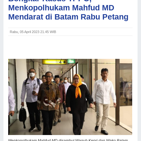
Menkopolhukam Mahfud MD
Mendarat di Batam Rabu Petang
Rabu, 05 April 2023 21.45 WIB
Menkopolhukam Mahfud MD disambut Wagub Kepri dan Wako Batam