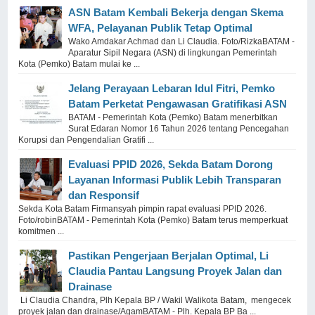
ASN Batam Kembali Bekerja dengan Skema
WFA, Pelayanan Publik Tetap Optimal
Wako Amdakar Achmad dan Li Claudia. Foto/RizkaBATAM -
Aparatur Sipil Negara (ASN) di lingkungan Pemerintah
Kota (Pemko) Batam mulai ke ...
Jelang Perayaan Lebaran Idul Fitri, Pemko
Batam Perketat Pengawasan Gratifikasi ASN
BATAM - Pemerintah Kota (Pemko) Batam menerbitkan
Surat Edaran Nomor 16 Tahun 2026 tentang Pencegahan
Korupsi dan Pengendalian Gratifi ...
Evaluasi PPID 2026, Sekda Batam Dorong
Layanan Informasi Publik Lebih Transparan
dan Responsif
Sekda Kota Batam Firmansyah pimpin rapat evaluasi PPID 2026.
Foto/robinBATAM - Pemerintah Kota (Pemko) Batam terus memperkuat
komitmen ...
Pastikan Pengerjaan Berjalan Optimal, Li
Claudia Pantau Langsung Proyek Jalan dan
Drainase
Li Claudia Chandra, Plh Kepala BP / Wakil Walikota Batam, mengecek
proyek jalan dan drainase/AgamBATAM - Plh. Kepala BP Ba ...