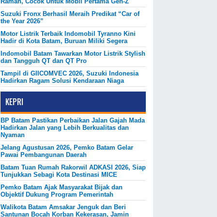
Ramah, Cocok Untuk Mobil Pertama Gen-Z
Suzuki Fronx Berhasil Meraih Predikat “Car of
the Year 2026”
Motor Listrik Terbaik Indomobil Tyranno Kini
Hadir di Kota Batam, Buruan Miliki Segera
Indomobil Batam Tawarkan Motor Listrik Stylish
dan Tangguh QT dan QT Pro
Tampil di GIICOMVEC 2026, Suzuki Indonesia
Hadirkan Ragam Solusi Kendaraan Niaga
KEPRI
BP Batam Pastikan Perbaikan Jalan Gajah Mada
Hadirkan Jalan yang Lebih Berkualitas dan
Nyaman
Jelang Agustusan 2026, Pemko Batam Gelar
Pawai Pembangunan Daerah
Batam Tuan Rumah Rakorwil ADKASI 2026, Siap
Tunjukkan Sebagi Kota Destinasi MICE
Pemko Batam Ajak Masyarakat Bijak dan
Objektif Dukung Program Pemerintah
Walikota Batam Amsakar Jenguk dan Beri
Santunan Bocah Korban Kekerasan, Jamin