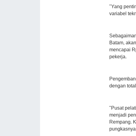
"Yang penti
variabel tek
Sebagaiman
Batam, akan 
mencapai Rp
pekerja.
Pengembang
dengan total
"Pusat pela
menjadi pen
Rempang. Ki
pungkasnya.