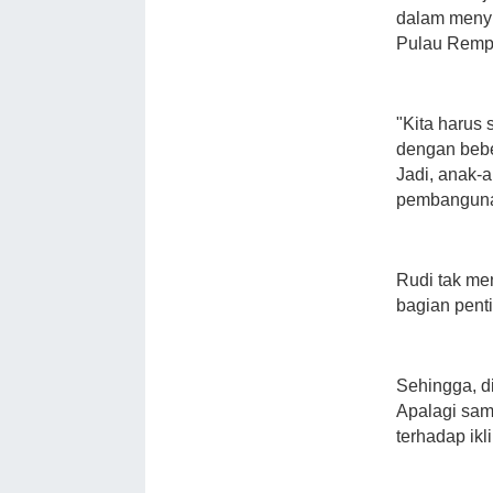
dalam menyi
Pulau Remp
"Kita harus
dengan bebe
Jadi, anak-a
pembanguna
Rudi tak me
bagian pen
Sehingga, di
Apalagi sam
terhadap ikl