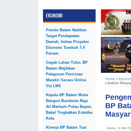
EKONOMI
Pemko Batam Naikkan
Target Pendapatan
Daerah, Imbas Proyeksi
Ekonomi Tumbuh 7,4
Persen
Cegah Lahan Tidur, BP
Batam Wajibkan
Pelaporan Perizinan
Home
»
Ekonom
Mandiri Secara Online
Libatkan Masya
Via LMS
Kepala BP Batam Mulai
Pengem
Bangun Bundaran Raja
BP Bat
Ali Marhum Pulau Bayan,
Masyar
Bakal Tingkatkan Estetika
Kota
Kinerja BP Batam Tuai
Kamis, 11 Mei 2