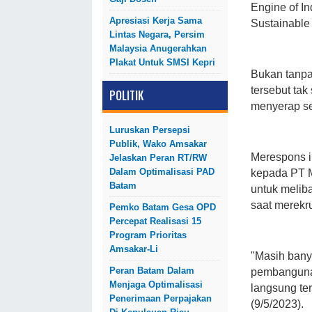
Engine of I
Apresiasi Kerja Sama
Sustainable 
Lintas Negara, Persim
Malaysia Anugerahkan
Plakat Untuk SMSI Kepri
Bukan tanpa
tersebut tak
POLITIK
menyerap se
Luruskan Persepsi
Publik, Wako Amsakar
Merespons i
Jelaskan Peran RT/RW
Dalam Optimalisasi PAD
kepada PT 
Batam
untuk melib
saat merekru
Pemko Batam Gesa OPD
Percepat Realisasi 15
Program Prioritas
Amsakar-Li
"Masih bany
Peran Batam Dalam
pembanguna
Menjaga Optimalisasi
langsung te
Penerimaan Perpajakan
(9/5/2023).