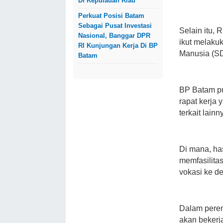
Di Kepulauan Riau
Perkuat Posisi Batam
Sebagai Pusat Investasi
Selain itu, 
Nasional, Banggar DPR
ikut melaku
RI Kunjungan Kerja Di BP
Manusia (SDM
Batam
BP Batam pu
rapat kerja 
terkait lainn
Di mana, ha
memfasilita
vokasi ke d
Dalam peren
akan bekerj