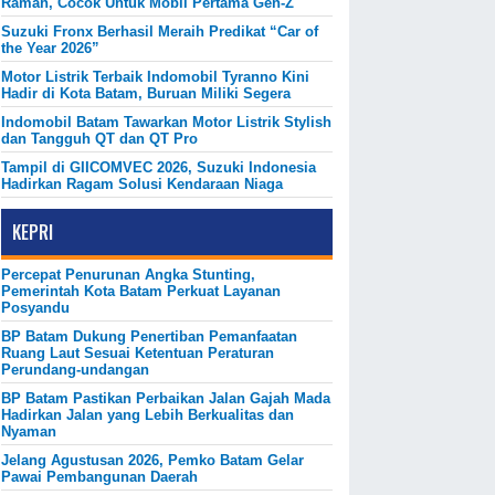
Ramah, Cocok Untuk Mobil Pertama Gen-Z
Suzuki Fronx Berhasil Meraih Predikat “Car of
the Year 2026”
Motor Listrik Terbaik Indomobil Tyranno Kini
Hadir di Kota Batam, Buruan Miliki Segera
Indomobil Batam Tawarkan Motor Listrik Stylish
dan Tangguh QT dan QT Pro
Tampil di GIICOMVEC 2026, Suzuki Indonesia
Hadirkan Ragam Solusi Kendaraan Niaga
KEPRI
Percepat Penurunan Angka Stunting,
Pemerintah Kota Batam Perkuat Layanan
Posyandu
BP Batam Dukung Penertiban Pemanfaatan
Ruang Laut Sesuai Ketentuan Peraturan
Perundang-undangan
BP Batam Pastikan Perbaikan Jalan Gajah Mada
Hadirkan Jalan yang Lebih Berkualitas dan
Nyaman
Jelang Agustusan 2026, Pemko Batam Gelar
Pawai Pembangunan Daerah