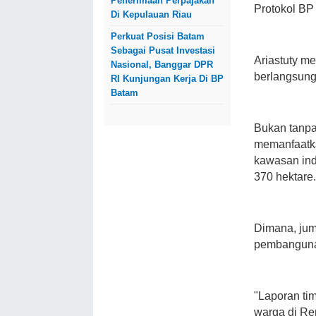
Penerimaan Perpajakan
Protokol BP 
Di Kepulauan Riau
Perkuat Posisi Batam
Sebagai Pusat Investasi
Ariastuty m
Nasional, Banggar DPR
berlangsung
RI Kunjungan Kerja Di BP
Batam
Bukan tanpa
memanfaatka
kawasan ind
370 hektare.
Dimana, jum
pembangunan
"Laporan ti
warga di Rem