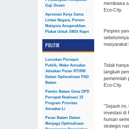
membawa an
Gaji Dosen
Eco-City.
Apresiasi Kerja Sama
Lintas Negara, Persim
Malaysia Anugerahkan
Perpres yan
Plakat Untuk SMSI Kepri
sebelumnya 
POLITIK
masyarakat
Luruskan Persepsi
Tidak hanya 
Publik, Wako Amsakar
Jelaskan Peran RT/RW
langkah pen
Dalam Optimalisasi PAD
pemerintah 
Batam
Eco-City.
Pemko Batam Gesa OPD
Percepat Realisasi 15
Program Prioritas
"Sejauh ini
Amsakar-Li
investasi d
Peran Batam Dalam
hunian seme
Menjaga Optimalisasi
strategis na