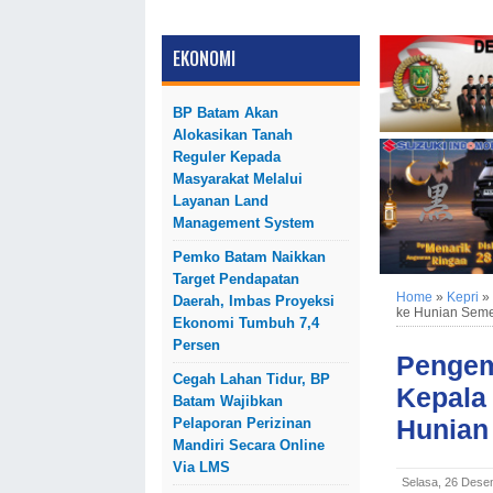
EKONOMI
BP Batam Akan
Alokasikan Tanah
Reguler Kepada
Masyarakat Melalui
Layanan Land
Management System
Pemko Batam Naikkan
Target Pendapatan
Home
»
Kepri
»
Daerah, Imbas Proyeksi
ke Hunian Seme
Ekonomi Tumbuh 7,4
Persen
Pengem
Cegah Lahan Tidur, BP
Kepala
Batam Wajibkan
Hunian
Pelaporan Perizinan
Mandiri Secara Online
Via LMS
Selasa, 26 Dese