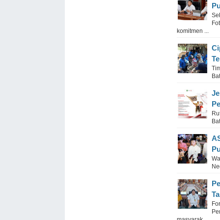
Pu
Se
Fo
komitmen ...
Ci
Te
Ti
Ba
Je
P
Ru
Ba
AS
Pu
Wa
Ne
Pe
Ta
Fo
Pe
masyarak ...