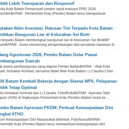
blik Lebih Transparan dan Responsif
kda Kota Batam Firmansyah pimpin rapat evaluasi PPID 2026.
to/robinBATAM - Pemerintah Kota (Pemko) Batam terus memperkuat
ptakan Iklim Investasi, Ratusan Tim Terpadu Kota Batam
rtibkan Bangunan Liar di Kelurahan Sei Binti
m terpadu Batam membongkar bangunan liar di Kelurahan Sei Binti/BP
tamBATAM - Guna mendorong pengembangan dan penataan kawasan di ...
lang Agustusan 2026, Pemko Batam Gelar Pawai
embangunan Daerah
te pawai pembangunan yang digelar Pemko BatamBATAM – Wali Kota
tam, Amsakar Achmad, bersama Wakil Wali Kota Batam, Li Claudia Chan ...
N Batam Kembali Bekerja dengan Skema WFA, Pelayanan
blik Tetap Optimal
ko Amdakar Achmad dan Li Claudia. Foto/RizkaBATAM - Aparatur Sipil
gara (ASN) di lingkungan Pemerintah Kota (Pemko) Batam mulai ke ...
mko Batam Apresiasi FKDM, Perkuat Kewaspadaan Dini
ngkal ATHG
rum Kewaspadaan Dini Masyarakat dibentuk. Foto/NusurBATAM -
merintah Kota (Pemko) Batam terus memperkuat kewaspadaan dini