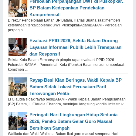
Persoalan Perpanjangan UWT di Puskopkar,
BP Batam Kedepankan Pendekatan
Komprehensif
Direktur Pengelolaan Lahan BP Batam, Harlas Buana saat memberi
keterangan terkait polemik UWT Puskopkar/AgamBATAM - Persoalan
perpanja ...
Evaluasi PPID 2026, Sekda Batam Dorong
Layanan Informasi Publik Lebih Transparan
dan Responsif
Sekda Kota Batam Firmansyah pimpin rapat evaluasi PPID 2026.
Foto/robinBATAM - Pemerintah Kota (Pemko) Batam terus memperkuat
komitmen ...
Rayap Besi Kian Beringas, Wakil Kepala BP
Batam Sidak Lokasi Perusakan Parit
Terowongan Pelita
Li Claudia sidak rayap besiBATAM - Wakil Kepala Badan Pengusahaan
(BP) Batam, Li Claudia Chandra, meninjau langsung kondisi infrastruk ...
Peringati Hari Lingkungan Hidup Sedunia
2026, Pemko Batam Gelar Goro Massal
Bersihkan Sampah
Walikota dan Wakil Walikota Batam ikut goro massal sempena Hari