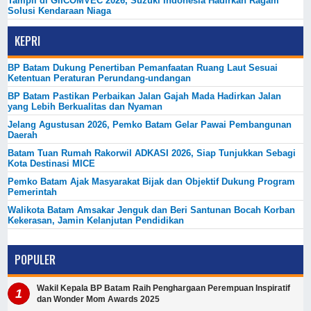
Tampil di GIICOMVEC 2026, Suzuki Indonesia Hadirkan Ragam
Solusi Kendaraan Niaga
KEPRI
BP Batam Dukung Penertiban Pemanfaatan Ruang Laut Sesuai
Ketentuan Peraturan Perundang-undangan
BP Batam Pastikan Perbaikan Jalan Gajah Mada Hadirkan Jalan
yang Lebih Berkualitas dan Nyaman
Jelang Agustusan 2026, Pemko Batam Gelar Pawai Pembangunan
Daerah
Batam Tuan Rumah Rakorwil ADKASI 2026, Siap Tunjukkan Sebagi
Kota Destinasi MICE
Pemko Batam Ajak Masyarakat Bijak dan Objektif Dukung Program
Pemerintah
Walikota Batam Amsakar Jenguk dan Beri Santunan Bocah Korban
Kekerasan, Jamin Kelanjutan Pendidikan
POPULER
Wakil Kepala BP Batam Raih Penghargaan Perempuan Inspiratif
dan Wonder Mom Awards 2025