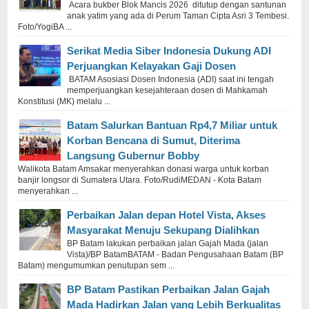
Acara bukber Blok Mancis 2026 ditutup dengan santunan
anak yatim yang ada di Perum Taman Cipta Asri 3 Tembesi.
Foto/YogiBA ...
Serikat Media Siber Indonesia Dukung ADI
Perjuangkan Kelayakan Gaji Dosen
BATAM Asosiasi Dosen Indonesia (ADI) saat ini tengah
memperjuangkan kesejahteraan dosen di Mahkamah
Konstitusi (MK) melalu ...
Batam Salurkan Bantuan Rp4,7 Miliar untuk
Korban Bencana di Sumut, Diterima
Langsung Gubernur Bobby
Walikota Batam Amsakar menyerahkan donasi warga untuk korban
banjir longsor di Sumatera Utara. Foto/RudiMEDAN - Kota Batam
menyerahkan ...
Perbaikan Jalan depan Hotel Vista, Akses
Masyarakat Menuju Sekupang Dialihkan
BP Batam lakukan perbaikan jalan Gajah Mada (jalan
Vista)/BP BatamBATAM - Badan Pengusahaan Batam (BP
Batam) mengumumkan penutupan sem ...
BP Batam Pastikan Perbaikan Jalan Gajah
Mada Hadirkan Jalan yang Lebih Berkualitas