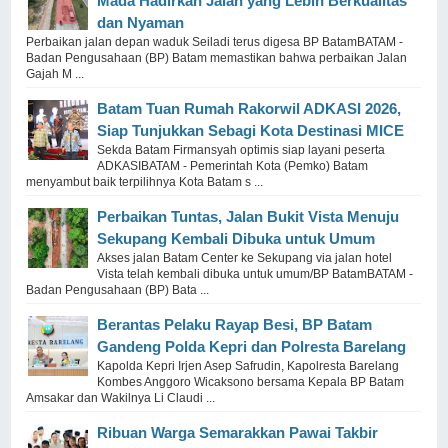
Mada Hadirkan Jalan yang Lebih Berkualitas
dan Nyaman
Perbaikan jalan depan waduk Seiladi terus digesa BP BatamBATAM -
Badan Pengusahaan (BP) Batam memastikan bahwa perbaikan Jalan
Gajah M ...
Batam Tuan Rumah Rakorwil ADKASI 2026,
Siap Tunjukkan Sebagi Kota Destinasi MICE
Sekda Batam Firmansyah optimis siap layani peserta
ADKASIBATAM - Pemerintah Kota (Pemko) Batam
menyambut baik terpilihnya Kota Batam s ...
Perbaikan Tuntas, Jalan Bukit Vista Menuju
Sekupang Kembali Dibuka untuk Umum
Akses jalan Batam Center ke Sekupang via jalan hotel
Vista telah kembali dibuka untuk umum/BP BatamBATAM -
Badan Pengusahaan (BP) Bata ...
Berantas Pelaku Rayap Besi, BP Batam
Gandeng Polda Kepri dan Polresta Barelang
Kapolda Kepri Irjen Asep Safrudin, Kapolresta Barelang
Kombes Anggoro Wicaksono bersama Kepala BP Batam
Amsakar dan Wakilnya Li Claudi ...
Ribuan Warga Semarakkan Pawai Takbir