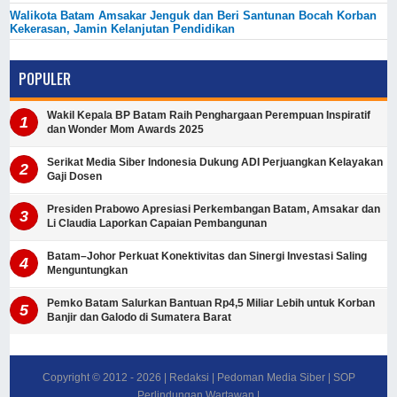
Walikota Batam Amsakar Jenguk dan Beri Santunan Bocah Korban
Kekerasan, Jamin Kelanjutan Pendidikan
POPULER
Wakil Kepala BP Batam Raih Penghargaan Perempuan Inspiratif
dan Wonder Mom Awards 2025
Serikat Media Siber Indonesia Dukung ADI Perjuangkan Kelayakan
Gaji Dosen
Presiden Prabowo Apresiasi Perkembangan Batam, Amsakar dan
Li Claudia Laporkan Capaian Pembangunan
Batam–Johor Perkuat Konektivitas dan Sinergi Investasi Saling
Menguntungkan
Pemko Batam Salurkan Bantuan Rp4,5 Miliar Lebih untuk Korban
Banjir dan Galodo di Sumatera Barat
Copyright © 2012 -
2026
|
Redaksi
|
Pedoman Media Siber
|
SOP
Perlindungan Wartawan
|