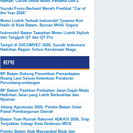
Ramah, Cocok Untuk Mobil Pertama Gen-Z
Suzuki Fronx Berhasil Meraih Predikat “Car of
the Year 2026”
Motor Listrik Terbaik Indomobil Tyranno Kini
Hadir di Kota Batam, Buruan Miliki Segera
Indomobil Batam Tawarkan Motor Listrik Stylish
dan Tangguh QT dan QT Pro
Tampil di GIICOMVEC 2026, Suzuki Indonesia
Hadirkan Ragam Solusi Kendaraan Niaga
KEPRI
BP Batam Dukung Penertiban Pemanfaatan
Ruang Laut Sesuai Ketentuan Peraturan
Perundang-undangan
BP Batam Pastikan Perbaikan Jalan Gajah Mada
Hadirkan Jalan yang Lebih Berkualitas dan
Nyaman
Jelang Agustusan 2026, Pemko Batam Gelar
Pawai Pembangunan Daerah
Batam Tuan Rumah Rakorwil ADKASI 2026, Siap
Tunjukkan Sebagi Kota Destinasi MICE
Pemko Batam Ajak Masyarakat Bijak dan