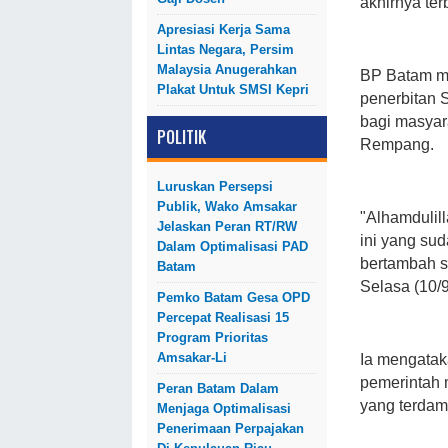
akhirnya terb
Apresiasi Kerja Sama
Lintas Negara, Persim
Malaysia Anugerahkan
BP Batam me
Plakat Untuk SMSI Kepri
penerbitan 
bagi masyar
POLITIK
Rempang.
Luruskan Persepsi
Publik, Wako Amsakar
"Alhamdulil
Jelaskan Peran RT/RW
ini yang sud
Dalam Optimalisasi PAD
bertambah se
Batam
Selasa (10/9
Pemko Batam Gesa OPD
Percepat Realisasi 15
Program Prioritas
Amsakar-Li
Ia mengatak
pemerintah 
Peran Batam Dalam
yang terda
Menjaga Optimalisasi
Penerimaan Perpajakan