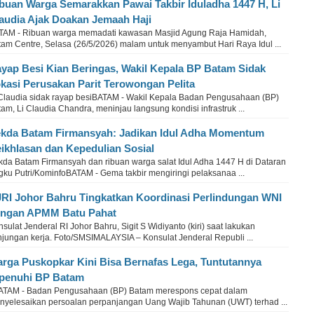
buan Warga Semarakkan Pawai Takbir Iduladha 1447 H, Li
audia Ajak Doakan Jemaah Haji
TAM - Ribuan warga memadati kawasan Masjid Agung Raja Hamidah,
tam Centre, Selasa (26/5/2026) malam untuk menyambut Hari Raya Idul ...
yap Besi Kian Beringas, Wakil Kepala BP Batam Sidak
kasi Perusakan Parit Terowongan Pelita
 Claudia sidak rayap besiBATAM - Wakil Kepala Badan Pengusahaan (BP)
am, Li Claudia Chandra, meninjau langsung kondisi infrastruk ...
kda Batam Firmansyah: Jadikan Idul Adha Momentum
ikhlasan dan Kepedulian Sosial
kda Batam Firmansyah dan ribuan warga salat Idul Adha 1447 H di Dataran
gku Putri/KominfoBATAM - Gema takbir mengiringi pelaksanaa ...
RI Johor Bahru Tingkatkan Koordinasi Perlindungan WNI
ngan APMM Batu Pahat
sulat Jenderal RI Johor Bahru, Sigit S Widiyanto (kiri) saat lakukan
njungan kerja. Foto/SMSIMALAYSIA – Konsulat Jenderal Republi ...
rga Puskopkar Kini Bisa Bernafas Lega, Tuntutannya
penuhi BP Batam
TAM - Badan Pengusahaan (BP) Batam merespons cepat dalam
nyelesaikan persoalan perpanjangan Uang Wajib Tahunan (UWT) terhad ...