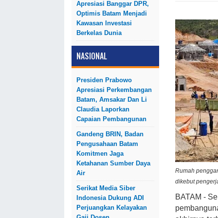
Apresiasi Banggar DPR,
Optimis Batam Menjadi
Kawasan Investasi
Berkelas Dunia
NASIONAL
Presiden Prabowo
Apresiasi Perkembangan
Batam, Amsakar Dan Li
Claudia Laporkan
Capaian Pembangunan
Gandeng BRIN, Badan
Pengusahaan Batam
Komitmen Jaga
Ketahanan Sumber Daya
Rumah penggant
Air
dikebut penger
Serikat Media Siber
BATAM - Ser
Indonesia Dukung ADI
Perjuangkan Kelayakan
pembangunan
Gaji Dosen