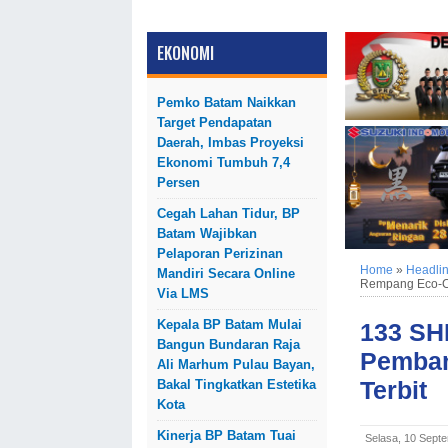
EKONOMI
Pemko Batam Naikkan
Target Pendapatan
Daerah, Imbas Proyeksi
Ekonomi Tumbuh 7,4
Persen
Cegah Lahan Tidur, BP
Batam Wajibkan
Pelaporan Perizinan
Home
»
Headli
Mandiri Secara Online
Rempang Eco-Ci
Via LMS
Kepala BP Batam Mulai
133 SH
Bangun Bundaran Raja
Pemban
Ali Marhum Pulau Bayan,
Terbit
Bakal Tingkatkan Estetika
Kota
Kinerja BP Batam Tuai
Selasa, 10 Sept