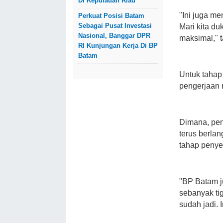
Di Kepulauan Riau
"Ini juga m
Perkuat Posisi Batam
Sebagai Pusat Investasi
Mari kita du
Nasional, Banggar DPR
maksimal," 
RI Kunjungan Kerja Di BP
Batam
Untuk tahap
pengerjaan 
Dimana, pen
terus berla
tahap penye
"BP Batam j
sebanyak ti
sudah jadi. 