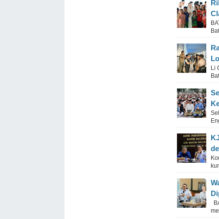
Ri
Cl
BA
Ba
Ra
Lo
Li
Bat
Se
Ke
Se
En
KJ
de
Kon
ku
Wa
Di
BA
me