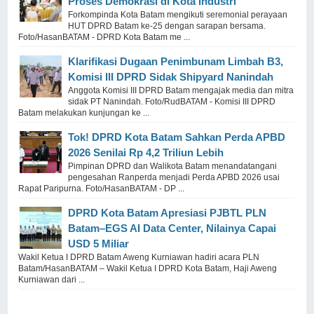
Proses Demokrasi di Kota Industri
Forkompinda Kota Batam mengikuti seremonial perayaan
HUT DPRD Batam ke-25 dengan sarapan bersama.
Foto/HasanBATAM - DPRD Kota Batam me ...
Klarifikasi Dugaan Penimbunam Limbah B3,
Komisi III DPRD Sidak Shipyard Nanindah
Anggota Komisi III DPRD Batam mengajak media dan mitra
sidak PT Nanindah. Foto/RudBATAM - Komisi III DPRD
Batam melakukan kunjungan ke ...
Tok! DPRD Kota Batam Sahkan Perda APBD
2026 Senilai Rp 4,2 Triliun Lebih
Pimpinan DPRD dan Walikota Batam menandatangani
pengesahan Ranperda menjadi Perda APBD 2026 usai
Rapat Paripurna. Foto/HasanBATAM - DP ...
DPRD Kota Batam Apresiasi PJBTL PLN
Batam–EGS AI Data Center, Nilainya Capai
USD 5 Miliar
Wakil Ketua I DPRD Batam Aweng Kurniawan hadiri acara PLN
Batam/HasanBATAM – Wakil Ketua I DPRD Kota Batam, Haji Aweng
Kurniawan dari ...