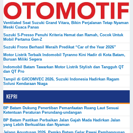
Ventilated Seat Suzuki Grand Vitara, Bikin Perjalanan Tetap Nyaman
Meski Cuaca Panas
Suzuki S-Presso Penuhi Kriteria Hemat dan Ramah, Cocok Untuk
Mobil Pertama Gen-Z
Suzuki Fronx Berhasil Meraih Predikat “Car of the Year 2026”
Motor Listrik Terbaik Indomobil Tyranno Kini Hadir di Kota Batam,
Buruan Miliki Segera
Indomobil Batam Tawarkan Motor Listrik Stylish dan Tangguh QT
dan QT Pro
Tampil di GIICOMVEC 2026, Suzuki Indonesia Hadirkan Ragam
Solusi Kendaraan Niaga
KEPRI
BP Batam Dukung Penertiban Pemanfaatan Ruang Laut Sesuai
Ketentuan Peraturan Perundang-undangan
BP Batam Pastikan Perbaikan Jalan Gajah Mada Hadirkan Jalan
yang Lebih Berkualitas dan Nyaman
Jelang Agustusan 2026, Pemko Batam Gelar Pawai Pembangunan