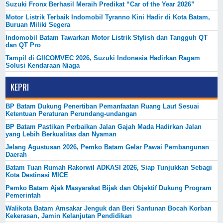
Suzuki Fronx Berhasil Meraih Predikat “Car of the Year 2026”
Motor Listrik Terbaik Indomobil Tyranno Kini Hadir di Kota Batam,
Buruan Miliki Segera
Indomobil Batam Tawarkan Motor Listrik Stylish dan Tangguh QT
dan QT Pro
Tampil di GIICOMVEC 2026, Suzuki Indonesia Hadirkan Ragam
Solusi Kendaraan Niaga
KEPRI
BP Batam Dukung Penertiban Pemanfaatan Ruang Laut Sesuai
Ketentuan Peraturan Perundang-undangan
BP Batam Pastikan Perbaikan Jalan Gajah Mada Hadirkan Jalan
yang Lebih Berkualitas dan Nyaman
Jelang Agustusan 2026, Pemko Batam Gelar Pawai Pembangunan
Daerah
Batam Tuan Rumah Rakorwil ADKASI 2026, Siap Tunjukkan Sebagi
Kota Destinasi MICE
Pemko Batam Ajak Masyarakat Bijak dan Objektif Dukung Program
Pemerintah
Walikota Batam Amsakar Jenguk dan Beri Santunan Bocah Korban
Kekerasan, Jamin Kelanjutan Pendidikan