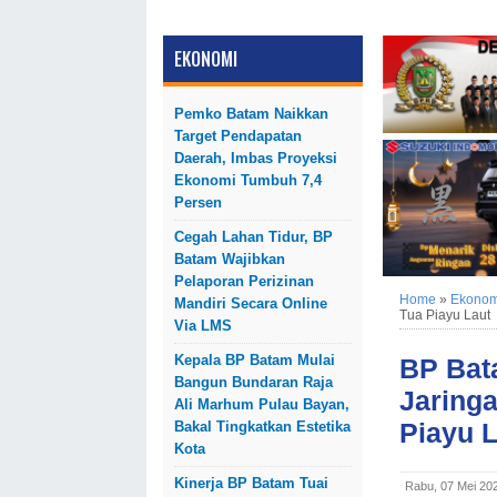
EKONOMI
Pemko Batam Naikkan
Target Pendapatan
Daerah, Imbas Proyeksi
Ekonomi Tumbuh 7,4
Persen
Cegah Lahan Tidur, BP
Batam Wajibkan
Pelaporan Perizinan
Home
»
Ekonom
Mandiri Secara Online
Tua Piayu Laut
Via LMS
Kepala BP Batam Mulai
BP Bat
Bangun Bundaran Raja
Jaring
Ali Marhum Pulau Bayan,
Piayu 
Bakal Tingkatkan Estetika
Kota
Kinerja BP Batam Tuai
Rabu, 07 Mei 20