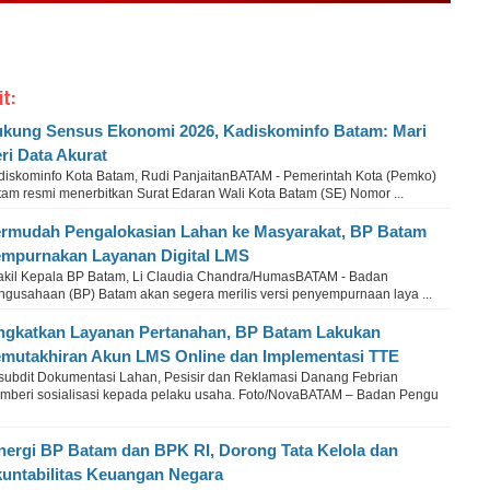
it:
kung Sensus Ekonomi 2026, Kadiskominfo Batam: Mari
ri Data Akurat
diskominfo Kota Batam, Rudi PanjaitanBATAM - Pemerintah Kota (Pemko)
tam resmi menerbitkan Surat Edaran Wali Kota Batam (SE) Nomor ...
rmudah Pengalokasian Lahan ke Masyarakat, BP Batam
mpurnakan Layanan Digital LMS
kil Kepala BP Batam, Li Claudia Chandra/HumasBATAM - Badan
ngusahaan (BP) Batam akan segera merilis versi penyempurnaan laya ...
ngkatkan Layanan Pertanahan, BP Batam Lakukan
mutakhiran Akun LMS Online dan Implementasi TTE
subdit Dokumentasi Lahan, Pesisir dan Reklamasi Danang Febrian
mberi sosialisasi kepada pelaku usaha. Foto/NovaBATAM – Badan Pengu
nergi BP Batam dan BPK RI, Dorong Tata Kelola dan
untabilitas Keuangan Negara