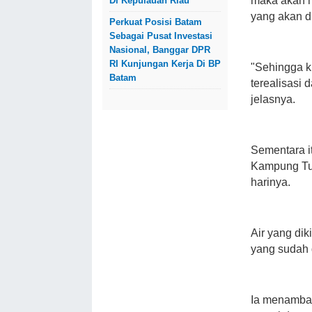
maka akan m
Di Kepulauan Riau
yang akan d
Perkuat Posisi Batam
Sebagai Pusat Investasi
Nasional, Banggar DPR
RI Kunjungan Kerja Di BP
"Sehingga ki
Batam
terealisasi 
jelasnya.
Sementara i
Kampung Tua
harinya.
Air yang dik
yang sudah 
Ia menambahk