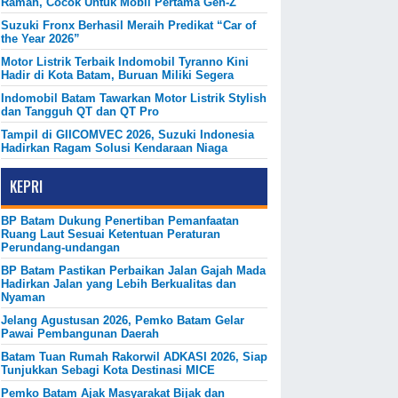
Ramah, Cocok Untuk Mobil Pertama Gen-Z
Suzuki Fronx Berhasil Meraih Predikat “Car of
the Year 2026”
Motor Listrik Terbaik Indomobil Tyranno Kini
Hadir di Kota Batam, Buruan Miliki Segera
Indomobil Batam Tawarkan Motor Listrik Stylish
dan Tangguh QT dan QT Pro
Tampil di GIICOMVEC 2026, Suzuki Indonesia
Hadirkan Ragam Solusi Kendaraan Niaga
KEPRI
BP Batam Dukung Penertiban Pemanfaatan
Ruang Laut Sesuai Ketentuan Peraturan
Perundang-undangan
BP Batam Pastikan Perbaikan Jalan Gajah Mada
Hadirkan Jalan yang Lebih Berkualitas dan
Nyaman
Jelang Agustusan 2026, Pemko Batam Gelar
Pawai Pembangunan Daerah
Batam Tuan Rumah Rakorwil ADKASI 2026, Siap
Tunjukkan Sebagi Kota Destinasi MICE
Pemko Batam Ajak Masyarakat Bijak dan