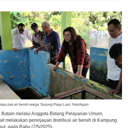
 tinjau bak air bersih warga Tanjung Piayu Laut. Foto/Agam
 Batam melalui Anggota Bidang Pelayanan Umum,
rait melakukan peninjauan distribusi air bersih di Kampung
aut, pada Rabu (7/5/2025).