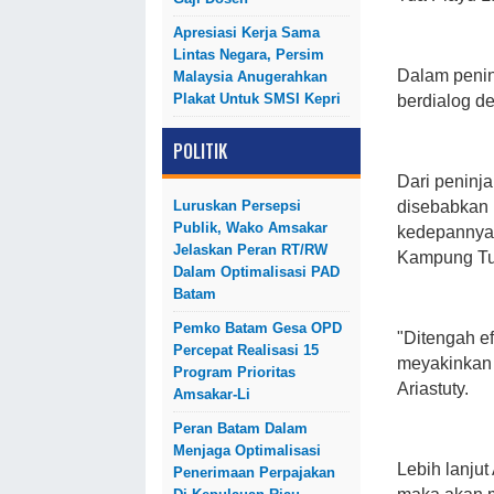
Apresiasi Kerja Sama
Lintas Negara, Persim
Dalam peninj
Malaysia Anugerahkan
Plakat Untuk SMSI Kepri
berdialog de
POLITIK
Dari peninja
Luruskan Persepsi
disebabkan 
Publik, Wako Amsakar
kedepannya,
Jelaskan Peran RT/RW
Kampung Tua
Dalam Optimalisasi PAD
Batam
Pemko Batam Gesa OPD
"Ditengah ef
Percepat Realisasi 15
meyakinkan 
Program Prioritas
Ariastuty.
Amsakar-Li
Peran Batam Dalam
Menjaga Optimalisasi
Lebih lanjut
Penerimaan Perpajakan