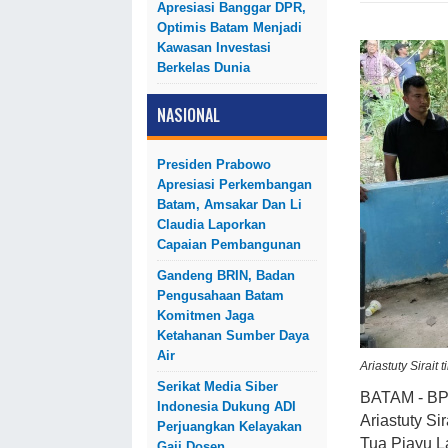
Apresiasi Banggar DPR,
Optimis Batam Menjadi
Kawasan Investasi
Berkelas Dunia
NASIONAL
Presiden Prabowo
Apresiasi Perkembangan
Batam, Amsakar Dan Li
Claudia Laporkan
Capaian Pembangunan
Gandeng BRIN, Badan
Pengusahaan Batam
Komitmen Jaga
Ketahanan Sumber Daya
Air
Ariastuty Sirait
Serikat Media Siber
BATAM - BP
Indonesia Dukung ADI
Ariastuty Si
Perjuangkan Kelayakan
Tua Piayu L
Gaji Dosen