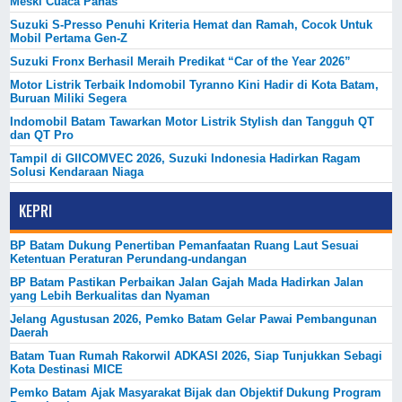
Meski Cuaca Panas
Suzuki S-Presso Penuhi Kriteria Hemat dan Ramah, Cocok Untuk
Mobil Pertama Gen-Z
Suzuki Fronx Berhasil Meraih Predikat “Car of the Year 2026”
Motor Listrik Terbaik Indomobil Tyranno Kini Hadir di Kota Batam,
Buruan Miliki Segera
Indomobil Batam Tawarkan Motor Listrik Stylish dan Tangguh QT
dan QT Pro
Tampil di GIICOMVEC 2026, Suzuki Indonesia Hadirkan Ragam
Solusi Kendaraan Niaga
KEPRI
BP Batam Dukung Penertiban Pemanfaatan Ruang Laut Sesuai
Ketentuan Peraturan Perundang-undangan
BP Batam Pastikan Perbaikan Jalan Gajah Mada Hadirkan Jalan
yang Lebih Berkualitas dan Nyaman
Jelang Agustusan 2026, Pemko Batam Gelar Pawai Pembangunan
Daerah
Batam Tuan Rumah Rakorwil ADKASI 2026, Siap Tunjukkan Sebagi
Kota Destinasi MICE
Pemko Batam Ajak Masyarakat Bijak dan Objektif Dukung Program