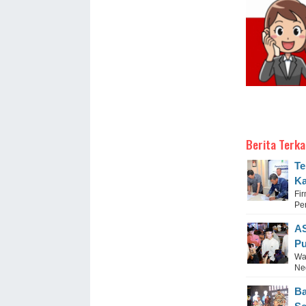
Berita Terka
Te
Ka
Fi
Pe
AS
Pu
Wa
Ne
Ba