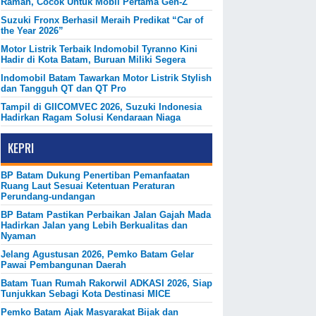
Ramah, Cocok Untuk Mobil Pertama Gen-Z
Suzuki Fronx Berhasil Meraih Predikat “Car of
the Year 2026”
Motor Listrik Terbaik Indomobil Tyranno Kini
Hadir di Kota Batam, Buruan Miliki Segera
Indomobil Batam Tawarkan Motor Listrik Stylish
dan Tangguh QT dan QT Pro
Tampil di GIICOMVEC 2026, Suzuki Indonesia
Hadirkan Ragam Solusi Kendaraan Niaga
KEPRI
BP Batam Dukung Penertiban Pemanfaatan
Ruang Laut Sesuai Ketentuan Peraturan
Perundang-undangan
BP Batam Pastikan Perbaikan Jalan Gajah Mada
Hadirkan Jalan yang Lebih Berkualitas dan
Nyaman
Jelang Agustusan 2026, Pemko Batam Gelar
Pawai Pembangunan Daerah
Batam Tuan Rumah Rakorwil ADKASI 2026, Siap
Tunjukkan Sebagi Kota Destinasi MICE
Pemko Batam Ajak Masyarakat Bijak dan