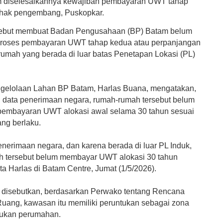
m diselesaikannya kewajiban pembayaran UWT tahap
ihak pengembang, Puskopkar.
rsebut membuat Badan Pengusahaan (BP) Batam belum
roses pembayaran UWT tahap kedua atau perpanjangan
rumah yang berada di luar batas Penetapan Lokasi (PL)
ngelolaan Lahan BP Batam, Harlas Buana, mengatakan,
 data penerimaan negara, rumah-rumah tersebut belum
embayaran UWT alokasi awal selama 30 tahun sesuai
ang berlaku.
enerimaan negara, dan karena berada di luar PL Induk,
 tersebut belum membayar UWT alokasi 30 tahun
ta Harlas di Batam Centre, Jumat (1/5/2026).
t, disebutkan, berdasarkan Perwako tentang Rencana
 Ruang, kawasan itu memiliki peruntukan sebagai zona
bukan perumahan.