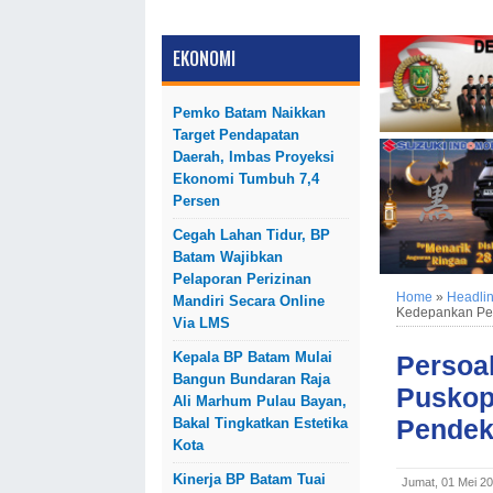
EKONOMI
Pemko Batam Naikkan
Target Pendapatan
Daerah, Imbas Proyeksi
Ekonomi Tumbuh 7,4
Persen
Cegah Lahan Tidur, BP
Batam Wajibkan
Pelaporan Perizinan
Home
»
Headli
Mandiri Secara Online
Kedepankan Pe
Via LMS
Kepala BP Batam Mulai
Persoa
Bangun Bundaran Raja
Puskop
Ali Marhum Pulau Bayan,
Pendek
Bakal Tingkatkan Estetika
Kota
Kinerja BP Batam Tuai
Jumat, 01 Mei 2