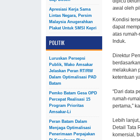
dipicu belu
awal oleh p
Apresiasi Kerja Sama
Lintas Negara, Persim
Kondisi te
Malaysia Anugerahkan
dapat memp
Plakat Untuk SMSI Kepri
atas rumah-
Induk.
POLITIK
Direktur Pe
Luruskan Persepsi
berdasarkan
Publik, Wako Amsakar
melakukan p
Jelaskan Peran RT/RW
ketentuan y
Dalam Optimalisasi PAD
Batam
“Dari data p
Pemko Batam Gesa OPD
rumah-rumah
Percepat Realisasi 15
pertama,” ka
Program Prioritas
Amsakar-Li
Lebih lanju
Peran Batam Dalam
Detail Tata
Menjaga Optimalisasi
Penerimaan Perpajakan
komersial, 