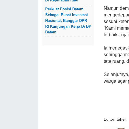
Di Kepulauan Riau
Namun demik
Perkuat Posisi Batam
mengedepank
Sebagai Pusat Investasi
Nasional, Banggar DPR
sesuai kete
RI Kunjungan Kerja Di BP
“Kami mema
Batam
terbaik,” uja
Ia menegask
sehingga me
tata ruang,
Selanjutnya
warga agar p
Editor: taher