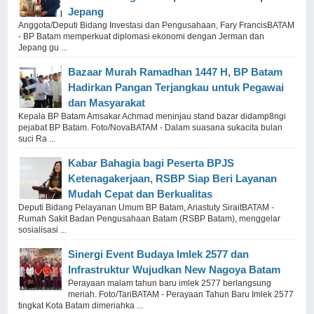
Jepang
Anggota/Deputi Bidang Investasi dan Pengusahaan, Fary FrancisBATAM
- BP Batam memperkuat diplomasi ekonomi dengan Jerman dan
Jepang gu ...
Bazaar Murah Ramadhan 1447 H, BP Batam
Hadirkan Pangan Terjangkau untuk Pegawai
dan Masyarakat
Kepala BP Batam Amsakar Achmad meninjau stand bazar didamp8ngi
pejabat BP Batam. Foto/NovaBATAM - Dalam suasana sukacita bulan
suci Ra ...
Kabar Bahagia bagi Peserta BPJS
Ketenagakerjaan, RSBP Siap Beri Layanan
Mudah Cepat dan Berkualitas
Deputi Bidang Pelayanan Umum BP Batam, Ariastuty SiraitBATAM -
Rumah Sakit Badan Pengusahaan Batam (RSBP Batam), menggelar
sosialisasi ...
Sinergi Event Budaya Imlek 2577 dan
Infrastruktur Wujudkan New Nagoya Batam
Perayaan malam tahun baru imlek 2577 berlangsung
meriah. Foto/TariBATAM - Perayaan Tahun Baru Imlek 2577
tingkat Kota Batam dimeriahka ...