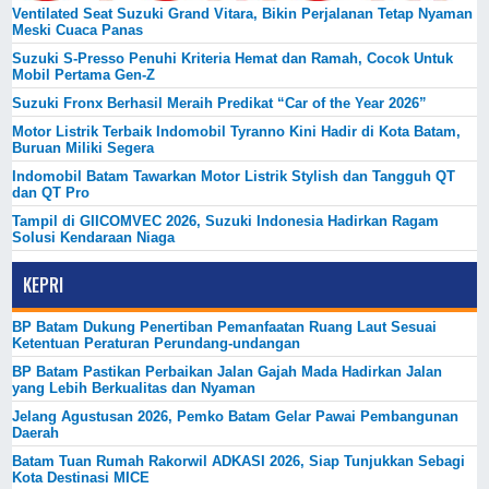
Ventilated Seat Suzuki Grand Vitara, Bikin Perjalanan Tetap Nyaman
Meski Cuaca Panas
Suzuki S-Presso Penuhi Kriteria Hemat dan Ramah, Cocok Untuk
Mobil Pertama Gen-Z
Suzuki Fronx Berhasil Meraih Predikat “Car of the Year 2026”
Motor Listrik Terbaik Indomobil Tyranno Kini Hadir di Kota Batam,
Buruan Miliki Segera
Indomobil Batam Tawarkan Motor Listrik Stylish dan Tangguh QT
dan QT Pro
Tampil di GIICOMVEC 2026, Suzuki Indonesia Hadirkan Ragam
Solusi Kendaraan Niaga
KEPRI
BP Batam Dukung Penertiban Pemanfaatan Ruang Laut Sesuai
Ketentuan Peraturan Perundang-undangan
BP Batam Pastikan Perbaikan Jalan Gajah Mada Hadirkan Jalan
yang Lebih Berkualitas dan Nyaman
Jelang Agustusan 2026, Pemko Batam Gelar Pawai Pembangunan
Daerah
Batam Tuan Rumah Rakorwil ADKASI 2026, Siap Tunjukkan Sebagi
Kota Destinasi MICE