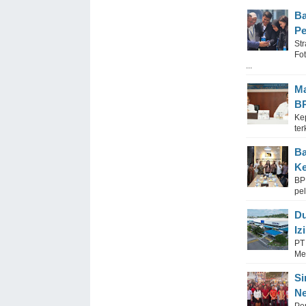
Ba
Pe
Str
Fo
...
Ma
BP
Ke
te
Ba
Ke
BP
pe
Du
Iz
PT 
Me
Si
N
Pe