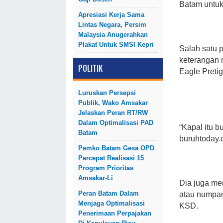
Batam untuk 
Apresiasi Kerja Sama
Lintas Negara, Persim
Malaysia Anugerahkan
Plakat Untuk SMSI Kepri
Salah satu 
keterangan 
POLITIK
Eagle Pretig
Luruskan Persepsi
Publik, Wako Amsakar
Jelaskan Peran RT/RW
Dalam Optimalisasi PAD
“Kapal itu bu
Batam
buruhtoday.
Pemko Batam Gesa OPD
Percepat Realisasi 15
Program Prioritas
Amsakar-Li
Dia juga me
Peran Batam Dalam
atau numpan
Menjaga Optimalisasi
KSD.
Penerimaan Perpajakan