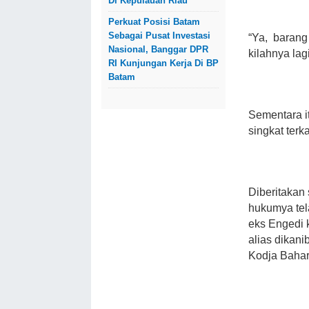
Di Kepulauan Riau
Perkuat Posisi Batam
Sebagai Pusat Investasi
“Ya, barang 
Nasional, Banggar DPR
kilahnya lagi
RI Kunjungan Kerja Di BP
Batam
Sementara it
singkat terk
Diberitakan
hukumya tel
eks Engedi k
alias dikani
Kodja Bahar