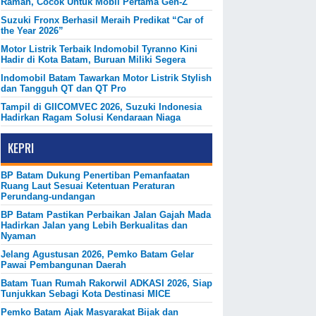
Ramah, Cocok Untuk Mobil Pertama Gen-Z
Suzuki Fronx Berhasil Meraih Predikat “Car of
the Year 2026”
Motor Listrik Terbaik Indomobil Tyranno Kini
Hadir di Kota Batam, Buruan Miliki Segera
Indomobil Batam Tawarkan Motor Listrik Stylish
dan Tangguh QT dan QT Pro
Tampil di GIICOMVEC 2026, Suzuki Indonesia
Hadirkan Ragam Solusi Kendaraan Niaga
KEPRI
BP Batam Dukung Penertiban Pemanfaatan
Ruang Laut Sesuai Ketentuan Peraturan
Perundang-undangan
BP Batam Pastikan Perbaikan Jalan Gajah Mada
Hadirkan Jalan yang Lebih Berkualitas dan
Nyaman
Jelang Agustusan 2026, Pemko Batam Gelar
Pawai Pembangunan Daerah
Batam Tuan Rumah Rakorwil ADKASI 2026, Siap
Tunjukkan Sebagi Kota Destinasi MICE
Pemko Batam Ajak Masyarakat Bijak dan