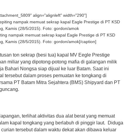
attachment_5809" align="alignleft" width="290"]
iting nampak memuat sekrap kapal Eagle Prestige di PT KSD
, Kamis (28/5/2015). Foto: gordon/amok[/caption]
usan ton sekrap (besi tua) kapal MV Eegle Prestige
han miliar yang dipotong-potong mafia di galangan milik
 Bahari Nongsa siap dijual ke luar Batam. Saat ini
al tersebut dalam proses pemuatan ke tongkang di
sama PT Batam Mitra Sejahtera (BMS) Shipyard dan PT
guncang.
apangan, terlihat aktivitas dua alat berat yang memuat
alam kapal tongkang yang berlabuh di pinggir laut. Diduga
l curian tersebut dalam waktu dekat akan dibawa keluar