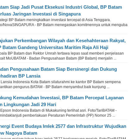
tam Siap Jadi Pusat Eksekusi Industri Global, BP Batam
rluas Jaringan Investasi di Singapura
ategi BP Batam meningkatkan investasi tercepat di Asia Tenggara.
to/NovaSINGAPURA - BP Batam menegaskan komitmennya untuk menguba
jukan Perkembangan Wilayah dan Kesehahteraan Rakyat,
 Batam Gandeng Universitas Maritim Raja Ali Haji
pala BP Batam dan Rektor Umrah tertawa lepas saat memberi penjelasan
rkait MoUBATAM - Badan Pengusahaan Batam (BP Batam) menjalin ...
dan Pengusahaan Batam Siap Bersinergi dan Dukung
hadiran BP Lansia
 Lansia Indonesia Kota Batam silaturahmi ke kantor BP Batam sempena
lantikan pengurus.BATAM - BP Batam menyambut baik kunjung ...
kung Kemudahan Investasi, BP Batam Percepat Layanan
in Lingkungan Jadi 29 Hari
Epson Indonesia Batam di Mukakuning terlihat asri. Foto/TariBATAM -
nindaklanjuti pemberlakuan Peraturan Pemerintah (PP) Nomor 25 ...
nergi Event Budaya Imlek 2577 dan Infrastruktur Wujudkan
ew Nagoya Batam
rayaan malam tahun baru imlek 2577 berlangsung meriah. Foto/TariBATAM