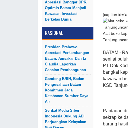
Apresiasi Banggar DPR,
Optimis Batam Menjadi
Kawasan Investasi
[caption id="
Berkelas Dunia
NASIONAL
Alat beko kep
Tanjunguncang
Presiden Prabowo
BATAM - Rat
Apresiasi Perkembangan
Batam, Amsakar Dan Li
senilai pulu
Claudia Laporkan
PT Dok Kodja
Capaian Pembangunan
bangkai kap
kawasan ber
Gandeng BRIN, Badan
Pengusahaan Batam
KSD Tanjun
Komitmen Jaga
Ketahanan Sumber Daya
Air
Serikat Media Siber
Pantauan dil
Indonesia Dukung ADI
sekrap ke d
Perjuangkan Kelayakan
barang hasi
Gaji Dosen