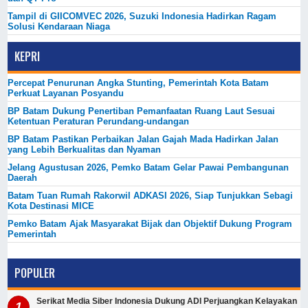
Tampil di GIICOMVEC 2026, Suzuki Indonesia Hadirkan Ragam
Solusi Kendaraan Niaga
KEPRI
Percepat Penurunan Angka Stunting, Pemerintah Kota Batam
Perkuat Layanan Posyandu
BP Batam Dukung Penertiban Pemanfaatan Ruang Laut Sesuai
Ketentuan Peraturan Perundang-undangan
BP Batam Pastikan Perbaikan Jalan Gajah Mada Hadirkan Jalan
yang Lebih Berkualitas dan Nyaman
Jelang Agustusan 2026, Pemko Batam Gelar Pawai Pembangunan
Daerah
Batam Tuan Rumah Rakorwil ADKASI 2026, Siap Tunjukkan Sebagi
Kota Destinasi MICE
Pemko Batam Ajak Masyarakat Bijak dan Objektif Dukung Program
Pemerintah
POPULER
Serikat Media Siber Indonesia Dukung ADI Perjuangkan Kelayakan