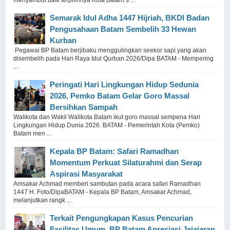
menyambut baik terpilihnya Kota Batam s ...
Semarak Idul Adha 1447 Hijriah, BKDI Badan
Pengusahaan Batam Sembelih 33 Hewan
Kurban
Pegawai BP Batam berjibaku menggulingkan seekor sapi yang akan
disembelih pada Hari Raya Idul Qurban 2026/Dipa BATAM - Mempering
...
Peringati Hari Lingkungan Hidup Sedunia
2026, Pemko Batam Gelar Goro Massal
Bersihkan Sampah
Walikota dan Wakil Walikota Batam ikut goro massal sempena Hari
Lingkungan Hidup Dunia 2026. BATAM - Pemerintah Kota (Pemko)
Batam men ...
Kepala BP Batam: Safari Ramadhan
Momentum Perkuat Silaturahmi dan Serap
Aspirasi Masyarakat
Amsakar Achmad memberi sambutan pada acara safari Ramadhan
1447 H. Foto/DipaBATAM - Kepala BP Batam, Amsakar Achmad,
melanjutkan rangk ...
Terkait Pengungkapan Kasus Pencurian
Fasilitas Umum, BP Batam Apresiasi Jajajaran