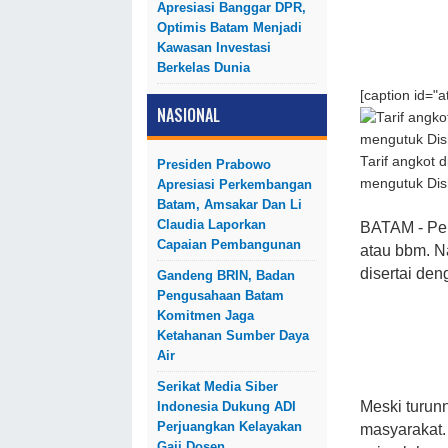
Apresiasi Banggar DPR,
Optimis Batam Menjadi
Kawasan Investasi
Berkelas Dunia
[caption id="
NASIONAL
Tarif angkot 
Presiden Prabowo
mengutuk Dish
Apresiasi Perkembangan
Batam, Amsakar Dan Li
Claudia Laporkan
BATAM - Pem
Capaian Pembangunan
atau bbm. N
disertai de
Gandeng BRIN, Badan
Pengusahaan Batam
Komitmen Jaga
Ketahanan Sumber Daya
Air
Serikat Media Siber
Meski turun
Indonesia Dukung ADI
Perjuangkan Kelayakan
masyarakat.
Gaji Dosen