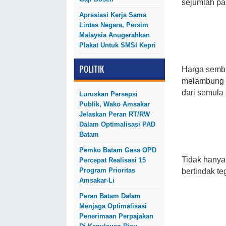
sejumlah pas
Apresiasi Kerja Sama
Lintas Negara, Persim
Malaysia Anugerahkan
Plakat Untuk SMSI Kepri
POLITIK
Harga sembi
melambung ti
dari semula 
Luruskan Persepsi
Publik, Wako Amsakar
Jelaskan Peran RT/RW
Dalam Optimalisasi PAD
Batam
Pemko Batam Gesa OPD
Tidak hanya
Percepat Realisasi 15
Program Prioritas
bertindak te
Amsakar-Li
Peran Batam Dalam
Menjaga Optimalisasi
Penerimaan Perpajakan