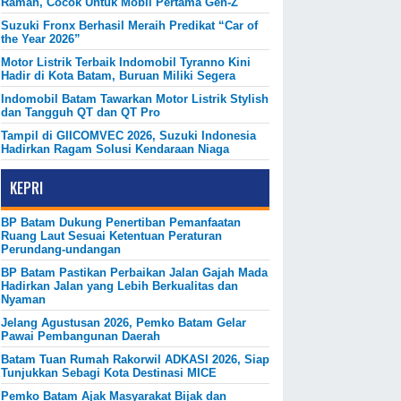
Ramah, Cocok Untuk Mobil Pertama Gen-Z
Suzuki Fronx Berhasil Meraih Predikat “Car of
the Year 2026”
Motor Listrik Terbaik Indomobil Tyranno Kini
Hadir di Kota Batam, Buruan Miliki Segera
Indomobil Batam Tawarkan Motor Listrik Stylish
dan Tangguh QT dan QT Pro
Tampil di GIICOMVEC 2026, Suzuki Indonesia
Hadirkan Ragam Solusi Kendaraan Niaga
KEPRI
BP Batam Dukung Penertiban Pemanfaatan
Ruang Laut Sesuai Ketentuan Peraturan
Perundang-undangan
BP Batam Pastikan Perbaikan Jalan Gajah Mada
Hadirkan Jalan yang Lebih Berkualitas dan
Nyaman
Jelang Agustusan 2026, Pemko Batam Gelar
Pawai Pembangunan Daerah
Batam Tuan Rumah Rakorwil ADKASI 2026, Siap
Tunjukkan Sebagi Kota Destinasi MICE
Pemko Batam Ajak Masyarakat Bijak dan