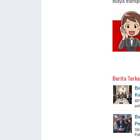
biaya transpo
Berita Terka
Ba
Ke
BP
pe
Ba
Pe
Str
Fo
...