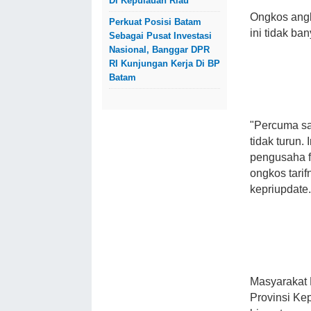
Di Kepulauan Riau
Ongkos angk
Perkuat Posisi Batam
ini tidak b
Sebagai Pusat Investasi
Nasional, Banggar DPR
RI Kunjungan Kerja Di BP
Batam
"Percuma sa
tidak turun
pengusaha f
ongkos tari
kepriupdate
Masyarakat 
Provinsi Ke