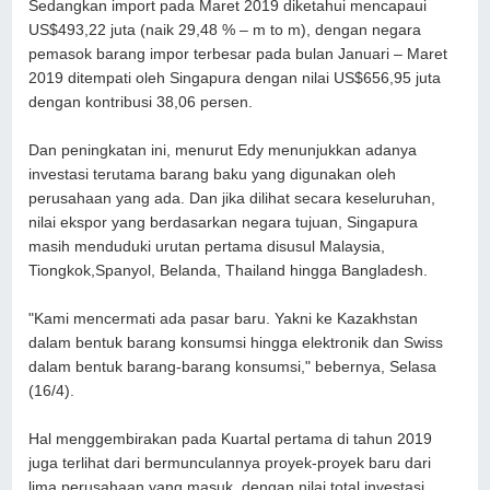
Sedangkan import pada Maret 2019 diketahui mencapaui
US$493,22 juta (naik 29,48 % – m to m), dengan negara
pemasok barang impor terbesar pada bulan Januari – Maret
2019 ditempati oleh Singapura dengan nilai US$656,95 juta
dengan kontribusi 38,06 persen.
Dan peningkatan ini, menurut Edy menunjukkan adanya
investasi terutama barang baku yang digunakan oleh
perusahaan yang ada. Dan jika dilihat secara keseluruhan,
nilai ekspor yang berdasarkan negara tujuan, Singapura
masih menduduki urutan pertama disusul Malaysia,
Tiongkok,Spanyol, Belanda, Thailand hingga Bangladesh.
"Kami mencermati ada pasar baru. Yakni ke Kazakhstan
dalam bentuk barang konsumsi hingga elektronik dan Swiss
dalam bentuk barang-barang konsumsi," bebernya, Selasa
(16/4).
Hal menggembirakan pada Kuartal pertama di tahun 2019
juga terlihat dari bermunculannya proyek-proyek baru dari
lima perusahaan yang masuk, dengan nilai total investasi