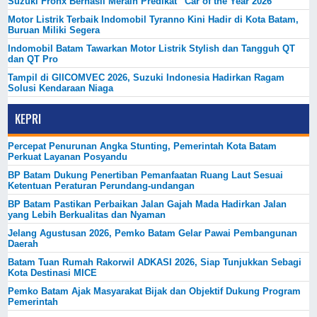
Suzuki Fronx Berhasil Meraih Predikat “Car of the Year 2026”
Motor Listrik Terbaik Indomobil Tyranno Kini Hadir di Kota Batam,
Buruan Miliki Segera
Indomobil Batam Tawarkan Motor Listrik Stylish dan Tangguh QT
dan QT Pro
Tampil di GIICOMVEC 2026, Suzuki Indonesia Hadirkan Ragam
Solusi Kendaraan Niaga
KEPRI
Percepat Penurunan Angka Stunting, Pemerintah Kota Batam
Perkuat Layanan Posyandu
BP Batam Dukung Penertiban Pemanfaatan Ruang Laut Sesuai
Ketentuan Peraturan Perundang-undangan
BP Batam Pastikan Perbaikan Jalan Gajah Mada Hadirkan Jalan
yang Lebih Berkualitas dan Nyaman
Jelang Agustusan 2026, Pemko Batam Gelar Pawai Pembangunan
Daerah
Batam Tuan Rumah Rakorwil ADKASI 2026, Siap Tunjukkan Sebagi
Kota Destinasi MICE
Pemko Batam Ajak Masyarakat Bijak dan Objektif Dukung Program
Pemerintah