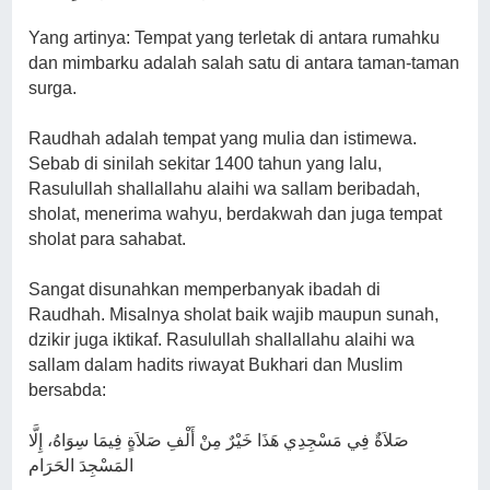
Yang artinya: Tempat yang terletak di antara rumahku
dan mimbarku adalah salah satu di antara taman-taman
surga.
Raudhah adalah tempat yang mulia dan istimewa.
Sebab di sinilah sekitar 1400 tahun yang lalu,
Rasulullah shallallahu alaihi wa sallam beribadah,
sholat, menerima wahyu, berdakwah dan juga tempat
sholat para sahabat.
Sangat disunahkan memperbanyak ibadah di
Raudhah. Misalnya sholat baik wajib maupun sunah,
dzikir juga iktikaf. Rasulullah shallallahu alaihi wa
sallam dalam hadits riwayat Bukhari dan Muslim
bersabda:
صَلاَةٌ فِي مَسْجِدِي هَذَا خَيْرٌ مِنْ أَلْفِ صَلاَةٍ فِيمَا سِوَاهُ، إِلَّا
المَسْجِدَ الحَرَام