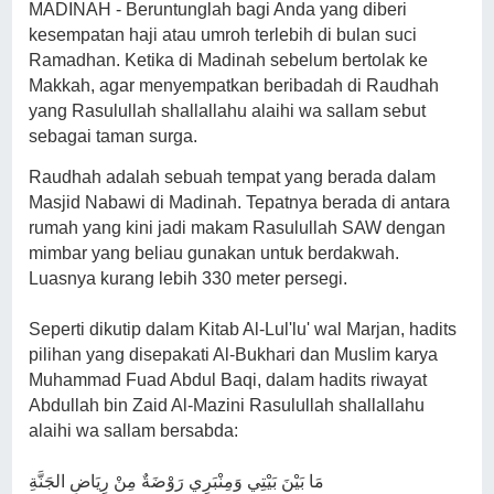
MADINAH - Beruntunglah bagi Anda yang diberi
kesempatan haji atau umroh terlebih di bulan suci
Ramadhan. Ketika di Madinah sebelum bertolak ke
Makkah, agar menyempatkan beribadah di Raudhah
yang Rasulullah shallallahu alaihi wa sallam sebut
sebagai taman surga.
Raudhah adalah sebuah tempat yang berada dalam
Masjid Nabawi di Madinah. Tepatnya berada di antara
rumah yang kini jadi makam Rasulullah SAW dengan
mimbar yang beliau gunakan untuk berdakwah.
Luasnya kurang lebih 330 meter persegi.
Seperti dikutip dalam Kitab Al-Lul'lu' wal Marjan, hadits
pilihan yang disepakati Al-Bukhari dan Muslim karya
Muhammad Fuad Abdul Baqi, dalam hadits riwayat
Abdullah bin Zaid Al-Mazini Rasulullah shallallahu
alaihi wa sallam bersabda:
مَا بَيْنَ بَيْتِي وَمِنْبَرِي رَوْضَةٌ مِنْ رِيَاضِ الجَنَّةِ