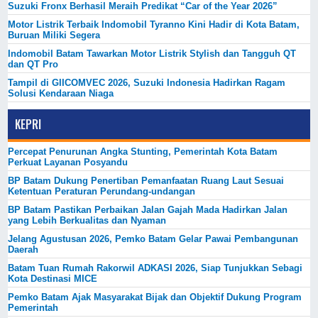
Suzuki Fronx Berhasil Meraih Predikat “Car of the Year 2026”
Motor Listrik Terbaik Indomobil Tyranno Kini Hadir di Kota Batam,
Buruan Miliki Segera
Indomobil Batam Tawarkan Motor Listrik Stylish dan Tangguh QT
dan QT Pro
Tampil di GIICOMVEC 2026, Suzuki Indonesia Hadirkan Ragam
Solusi Kendaraan Niaga
KEPRI
Percepat Penurunan Angka Stunting, Pemerintah Kota Batam
Perkuat Layanan Posyandu
BP Batam Dukung Penertiban Pemanfaatan Ruang Laut Sesuai
Ketentuan Peraturan Perundang-undangan
BP Batam Pastikan Perbaikan Jalan Gajah Mada Hadirkan Jalan
yang Lebih Berkualitas dan Nyaman
Jelang Agustusan 2026, Pemko Batam Gelar Pawai Pembangunan
Daerah
Batam Tuan Rumah Rakorwil ADKASI 2026, Siap Tunjukkan Sebagi
Kota Destinasi MICE
Pemko Batam Ajak Masyarakat Bijak dan Objektif Dukung Program
Pemerintah