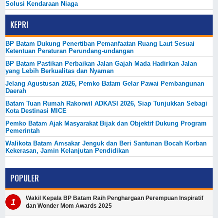
Solusi Kendaraan Niaga
KEPRI
BP Batam Dukung Penertiban Pemanfaatan Ruang Laut Sesuai
Ketentuan Peraturan Perundang-undangan
BP Batam Pastikan Perbaikan Jalan Gajah Mada Hadirkan Jalan
yang Lebih Berkualitas dan Nyaman
Jelang Agustusan 2026, Pemko Batam Gelar Pawai Pembangunan
Daerah
Batam Tuan Rumah Rakorwil ADKASI 2026, Siap Tunjukkan Sebagi
Kota Destinasi MICE
Pemko Batam Ajak Masyarakat Bijak dan Objektif Dukung Program
Pemerintah
Walikota Batam Amsakar Jenguk dan Beri Santunan Bocah Korban
Kekerasan, Jamin Kelanjutan Pendidikan
POPULER
Wakil Kepala BP Batam Raih Penghargaan Perempuan Inspiratif
dan Wonder Mom Awards 2025