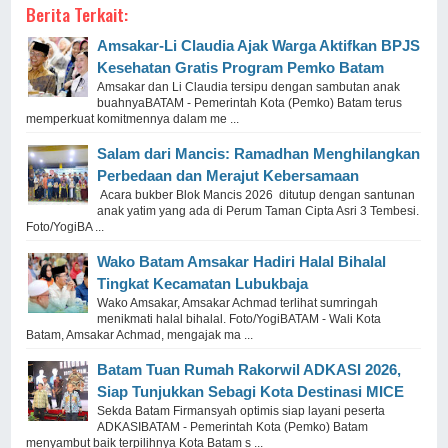
Berita Terkait:
Amsakar-Li Claudia Ajak Warga Aktifkan BPJS
Kesehatan Gratis Program Pemko Batam
Amsakar dan Li Claudia tersipu dengan sambutan anak
buahnyaBATAM - Pemerintah Kota (Pemko) Batam terus
memperkuat komitmennya dalam me ...
Salam dari Mancis: Ramadhan Menghilangkan
Perbedaan dan Merajut Kebersamaan
Acara bukber Blok Mancis 2026 ditutup dengan santunan
anak yatim yang ada di Perum Taman Cipta Asri 3 Tembesi.
Foto/YogiBA ...
Wako Batam Amsakar Hadiri Halal Bihalal
Tingkat Kecamatan Lubukbaja
Wako Amsakar, Amsakar Achmad terlihat sumringah
menikmati halal bihalal. Foto/YogiBATAM - Wali Kota
Batam, Amsakar Achmad, mengajak ma ...
Batam Tuan Rumah Rakorwil ADKASI 2026,
Siap Tunjukkan Sebagi Kota Destinasi MICE
Sekda Batam Firmansyah optimis siap layani peserta
ADKASIBATAM - Pemerintah Kota (Pemko) Batam
menyambut baik terpilihnya Kota Batam s ...